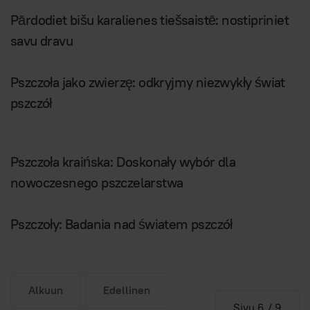
Pārdodiet bišu karalienes tiešsaistē: nostipriniet
savu dravu
Pszczoła jako zwierzę: odkryjmy niezwykły świat
pszczół
Pszczoła kraińska: Doskonały wybór dla
nowoczesnego pszczelarstwa
Pszczoły: Badania nad światem pszczół
Alkuun
Edellinen
Sivu 6 / 9