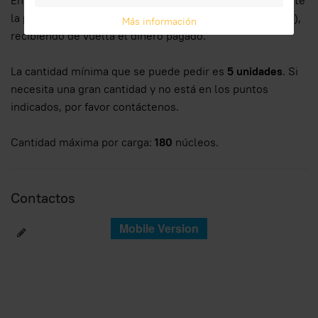
En cuanto a la puerta del enjambre de poliestireno, existe
la posibilidad de devolverla (en excelentes condiciones),
Más información
recibiendo de vuelta el dinero pagado.
La cantidad mínima que se puede pedir es
5 unidades
. Si
necesita una gran cantidad y no está en los puntos
indicados, por favor contáctenos.
Cantidad máxima por carga:
180
núcleos.
Contactos
Mobile Version