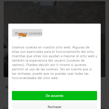
We use cookies
Usamos cookies en nuestro sitio web. Algunas de
ellas son esenciales para el funcionamiento del sitio,
mientras que otras nos ayudan a mejorar el sitio web y
también la experiencia del usuario (cookies de
rastreo). Puedes decidir por ti mismo si quieres
permitir el uso de las cookies. Ten en cuenta que si
las rechazas, puede que no puedas usar todas las
funcionalidades del sitio web.
NUEVA CAJA DE POLIESTIRENO
De acuerdo
Rechazar