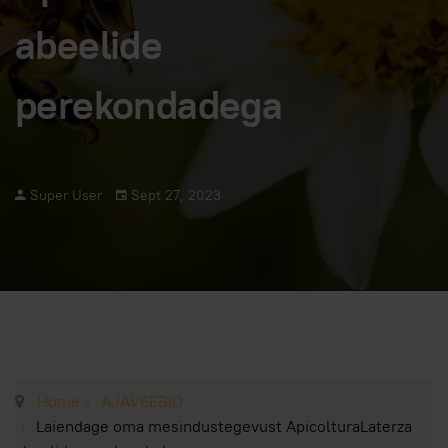
abeelide
perekondadega
Super User
Sept 27, 2023
Home
AJAVEEBID
Laiendage oma mesindustegevust ApicolturaLaterza