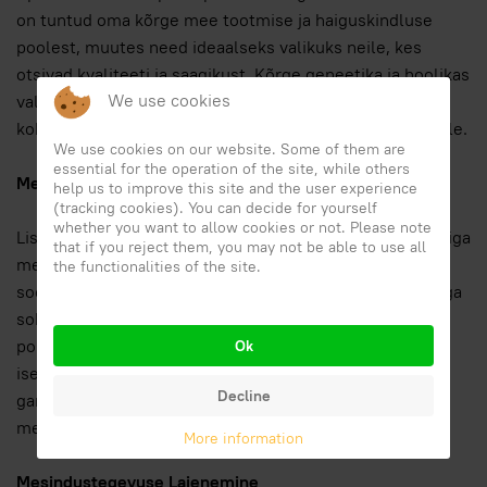
on tuntud oma kõrge mee tootmise ja haiguskindluse
poolest, muutes need ideaalseks valikuks neile, kes
otsivad kvaliteeti ja saagikust. Kõrge geneetika ja hoolikas
We use cookies
valik tagavad tugevad, produktiivsed mesilased, mis on
kohandatud erinevatele kliima- ja keskkonnatingimustele.
We use cookies on our website. Some of them are
essential for the operation of the site, while others
Mesilaspere Südamikud ja Mesilaspakid
help us to improve this site and the user experience
(tracking cookies). You can decide for yourself
whether you want to allow cookies or not. Please note
Lisaks mesilasemadele pakub ApicolturaLaterza 5 raamiga
that if you reject them, you may not be able to use all
mesilaspere südamikke, mis on ideaalsed neile, kes
the functionalities of the site.
soovivad kiiresti alustada uut kolooniat. Mesilaspakid aga
sobivad suurepäraselt kiireks asendamiseks kaotatud
populatsioonidele või olemasolevates tarudes olevate
Ok
isendite arvu suurendamiseks. Mõlemad tooted on
Decline
garanteeritud kvaliteedi ja tervise osas, tagades teie
mesindustegevuse edu.
More information
Mesindustegevuse Laienemine