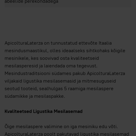
abeelide perekondadega
ApicolturaLaterza on tunnustatud ettevõte Itaalia
mesindusmaastikul, olles ideaalseks sihtkohaks kõigile
mesinikele, kes soovivad osta kvaliteetseid
mesilasperesid ja laiendada oma tegevust.
Mesindustraditsiooni südames pakub ApicolturaLaterza
viljakaid ligustika mesilasemasid ja mitmesuguseid
seotud tooteid, sealhulgas 5 raamiga mesilaspere
südamikke ja mesilaspakke.
Kvaliteetsed Ligustika Mesilasemad
Õige mesilaspere valimine on iga mesiniku edu võti.
ApicolturaLaterza poolt pakutavad ligustika mesilasemad