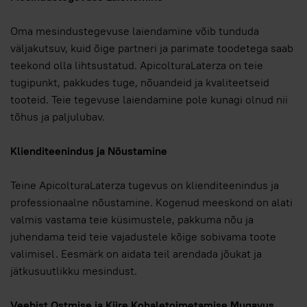
Oma mesindustegevuse laiendamine võib tunduda
väljakutsuv, kuid õige partneri ja parimate toodetega saab
teekond olla lihtsustatud. ApicolturaLaterza on teie
tugipunkt, pakkudes tuge, nõuandeid ja kvaliteetseid
tooteid. Teie tegevuse laiendamine pole kunagi olnud nii
tõhus ja paljulubav.
Klienditeenindus ja Nõustamine
Teine ApicolturaLaterza tugevus on klienditeenindus ja
professionaalne nõustamine. Kogenud meeskond on alati
valmis vastama teie küsimustele, pakkuma nõu ja
juhendama teid teie vajadustele kõige sobivama toote
valimisel. Eesmärk on aidata teil arendada jõukat ja
jätkusuutlikku mesindust.
Veebist Ostmise ja Kiire Kohaletoimetamise Mugavus