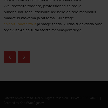
kvaliteetsete toodete, professionaalse toe ja
pühendumusega jätkusuutlikkusele on teie mesindus
määratud kasvama ja õitsema. Külastage
apicolturalaterza.it
ja saage teada, kuidas tugevdada oma
tegevust ApicolturaLaterza mesilasperedega.
Laterza Apicoltura © 2021 All Rights Reserved. - P.IVA: 01808340739 |
Created by
KeltaWebAgency