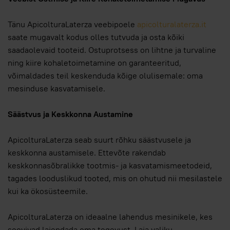
Tänu ApicolturaLaterza veebipoele
apicolturalaterza.it
saate mugavalt kodus olles tutvuda ja osta kõiki
saadaolevaid tooteid. Ostuprotsess on lihtne ja turvaline
ning kiire kohaletoimetamine on garanteeritud,
võimaldades teil keskenduda kõige olulisemale: oma
mesinduse kasvatamisele.
Säästvus ja Keskkonna Austamine
ApicolturaLaterza seab suurt rõhku säästvusele ja
keskkonna austamisele. Ettevõte rakendab
keskkonnasõbralikke tootmis- ja kasvatamismeetodeid,
tagades looduslikud tooted, mis on ohutud nii mesilastele
kui ka ökosüsteemile.
ApicolturaLaterza on ideaalne lahendus mesinikele, kes
soovivad laiendada oma tegevust. Laia valiku