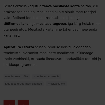
Selles artiklis kogutud
teave mesilaste kohta
näitab, kui
erakordsed nad on. Mesilased ei ole ainult mee tootjad,
vaid tõelised loodusliku tasakaalu hoidjad. Iga
töölismesilane
, iga
mesilase tegevus
, iga kärg hoiab meie
planeedi elus. Mesilaste kaitsmine tähendab meie enda
kaitsmist.
Apicoltura Laterza
seisab looduse kõrval ja edendab
teadmiste levitamist mesilaste maailmast. Külastage
meie veebisaiti, et saada lisateavet, looduslikke tooteid ja
haridusprogramme.
mesilasema müük
mesilasemad veebis
Ligustica tõugu mesilasemad
mesilassülem