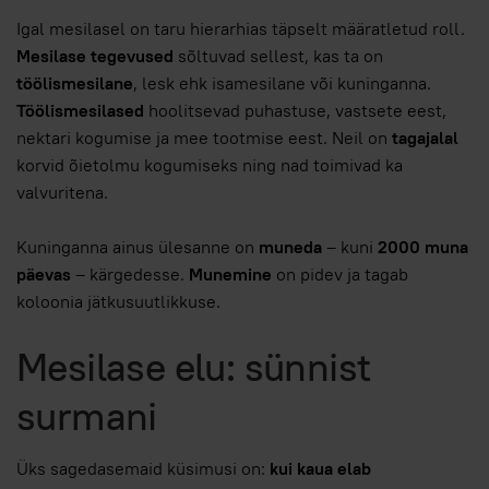
Igal mesilasel on taru hierarhias täpselt määratletud roll.
Mesilase tegevused
sõltuvad sellest, kas ta on
töölismesilane
, lesk ehk isamesilane või kuninganna.
Töölismesilased
hoolitsevad puhastuse, vastsete eest,
nektari kogumise ja mee tootmise eest. Neil on
tagajalal
korvid õietolmu kogumiseks ning nad toimivad ka
valvuritena.
Kuninganna ainus ülesanne on
muneda
– kuni
2000 muna
päevas
– kärgedesse.
Munemine
on pidev ja tagab
koloonia jätkusuutlikkuse.
Mesilase elu: sünnist
surmani
Üks sagedasemaid küsimusi on:
kui kaua elab