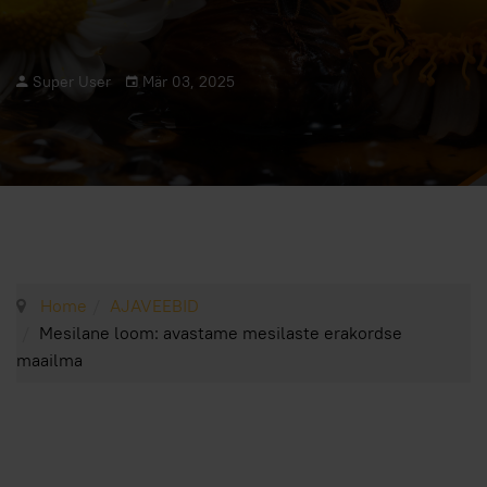
Super User
Mär 03, 2025
Home
AJAVEEBID
Mesilane loom: avastame mesilaste erakordse
maailma