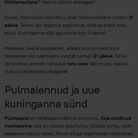
töölismesilane
? Vastus sõltub aastaajast.
Suvel, intensiivse töö tõttu, elab töölismesilane umbes
21
päeva
. Talvel, kui tegevus aeglustub, võib ta elada mitu
kuud. Kuninganna võib aga elada kuni 5 aastat.
Mesilase täielik elutsükkel, alates koorumisest kuni
täiskasvanuks saamiseni, kestab samuti
21 päeva
. Selle
aja jooksul areneb mesilane
taru sees
läbi muna, vastse,
nuku ja täiskasvanu etappide.
Pulmalennud ja uue
kuninganna sünd
Pulmalend
on tähelepanuväärne sündmus.
Äsja sündinud
mesilasema
, kes on valmis paarituma, tõuseb lendu, teda
saadavad paljud lesed. Ainult kõige tugevamad viljastavad