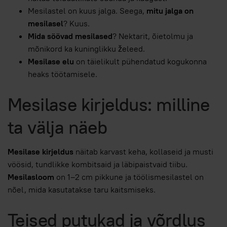
Mesilastel on kuus jalga. Seega,
mitu jalga on
mesilasel
? Kuus.
Mida söövad mesilased
? Nektarit, õietolmu ja
mõnikord ka kuninglikku želeed.
Mesilase elu
on täielikult pühendatud kogukonna
heaks töötamisele.
Mesilase kirjeldus: milline
ta välja näeb
Mesilase kirjeldus
näitab karvast keha, kollaseid ja musti
vöösid, tundlikke kombitsaid ja läbipaistvaid tiibu.
Mesilasloom
on 1–2 cm pikkune ja töölismesilastel on
nõel, mida kasutatakse taru kaitsmiseks.
Teised putukad ja võrdlus