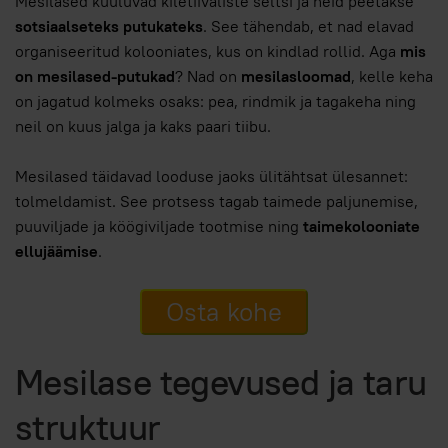
Mesilased kuuluvad kiletiivaliste seltsi ja neid peetakse
sotsiaalseteks putukateks
. See tähendab, et nad elavad
organiseeritud kolooniates, kus on kindlad rollid. Aga
mis
on mesilased-putukad
? Nad on
mesilasloomad
, kelle keha
on jagatud kolmeks osaks: pea, rindmik ja tagakeha ning
neil on kuus jalga ja kaks paari tiibu.
Mesilased täidavad looduse jaoks ülitähtsat ülesannet:
tolmeldamist. See protsess tagab taimede paljunemise,
puuviljade ja köögiviljade tootmise ning
taimekolooniate
ellujäämise
.
Osta kohe
Mesilase tegevused ja taru
struktuur