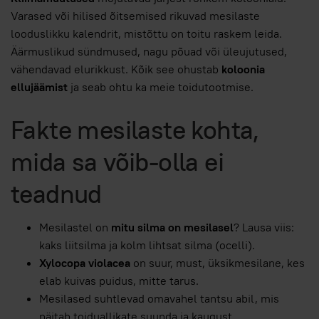
Varased või hilised õitsemised rikuvad mesilaste
looduslikku kalendrit, mistõttu on toitu raskem leida.
Äärmuslikud sündmused, nagu põuad või üleujutused,
vähendavad elurikkust. Kõik see ohustab
koloonia
ellujäämist
ja seab ohtu ka meie toidutootmise.
Fakte mesilaste kohta,
mida sa võib-olla ei
teadnud
Mesilastel on
mitu silma on mesilasel
? Lausa viis:
kaks liitsilma ja kolm lihtsat silma (ocelli).
Xylocopa violacea
on suur, must, üksikmesilane, kes
elab kuivas puidus, mitte tarus.
Mesilased suhtlevad omavahel tantsu abil, mis
näitab toiduallikate suunda ja kaugust.