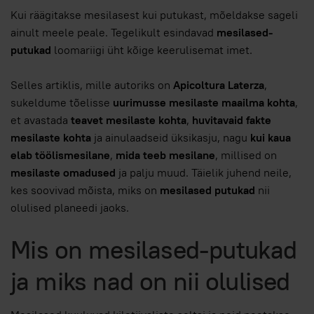
Kui räägitakse mesilasest kui putukast, mõeldakse sageli
ainult meele peale. Tegelikult esindavad
mesilased-
putukad
loomariigi üht kõige keerulisemat imet.
Selles artiklis, mille autoriks on
Apicoltura Laterza
,
sukeldume tõelisse
uurimusse mesilaste maailma kohta
,
et avastada
teavet mesilaste kohta
,
huvitavaid fakte
mesilaste kohta
ja ainulaadseid üksikasju, nagu
kui kaua
elab töölismesilane
,
mida teeb mesilane
, millised on
mesilaste omadused
ja palju muud. Täielik juhend neile,
kes soovivad mõista, miks on
mesilased putukad
nii
olulised planeedi jaoks.
Mis on mesilased-putukad
ja miks nad on nii olulised