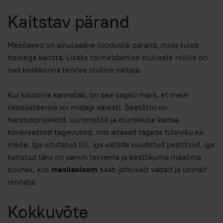
Kaitstav pärand
Mesilased on ainulaadne looduslik pärand, mida tuleb
hoolega kaitsta. Lisaks tolmeldamise olulisele rollile on
nad keskkonna tervise oluline näitaja.
Kui koloonia kannatab, on see sageli märk, et meie
ökosüsteemis on midagi valesti. Seetõttu on
haridusprojektid, uurimistöö ja elurikkuse kaitse
konkreetsed tegevused, mis aitavad tagada tuleviku ka
meile. Iga istutatud lill, iga vältida suudetud pestitsiid, iga
kaitstud taru on samm tervema ja kestlikuma maailma
suunas, kus
mesilasloom
saab jätkuvalt vabalt ja usinalt
lennata.
Kokkuvõte