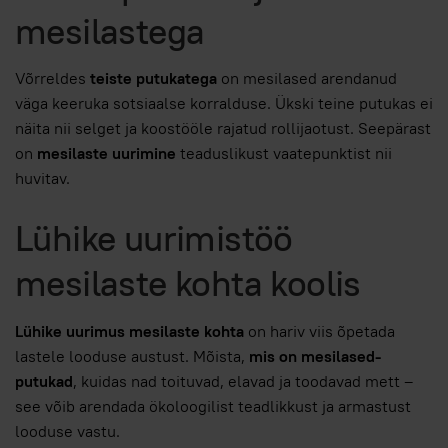
mesilastega
Võrreldes
teiste putukatega
on mesilased arendanud
väga keeruka sotsiaalse korralduse. Ükski teine putukas ei
näita nii selget ja koostööle rajatud rollijaotust. Seepärast
on
mesilaste uurimine
teaduslikust vaatepunktist nii
huvitav.
Lühike uurimistöö
mesilaste kohta koolis
Lühike uurimus mesilaste kohta
on hariv viis õpetada
lastele looduse austust. Mõista,
mis on mesilased-
putukad
, kuidas nad toituvad, elavad ja toodavad mett –
see võib arendada ökoloogilist teadlikkust ja armastust
looduse vastu.