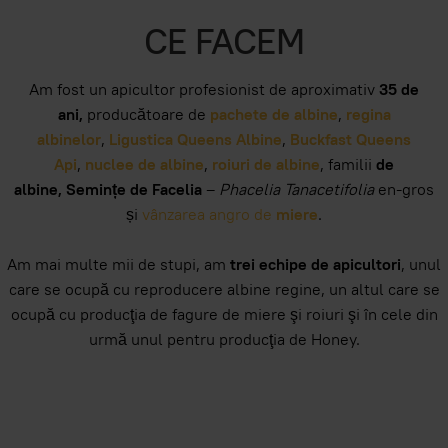
CE FACEM
Am fost un apicultor profesionist de aproximativ
35 de
ani,
producătoare de
pachete de albine
,
regina
albinelor
,
Ligustica Queens Albine
,
Buckfast Queens
Api
,
nuclee de albine
,
roiuri de albine
, familii
de
albine,
Semințe de Facelia
–
Phacelia Tanacetifolia
en-gros
și
vânzarea angro de
miere
.
Am mai multe mii de stupi, am
trei echipe de apicultori
, unul
care se ocupă cu reproducere albine regine, un altul care se
ocupă cu producţia de fagure de miere şi roiuri şi în cele din
urmă unul pentru producţia de Honey.