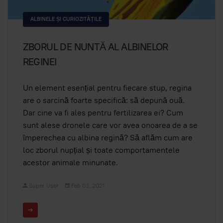
ALBINELE ȘI CURIOZITĂȚILE
ZBORUL DE NUNTĂ AL ALBINELOR
REGINEI
Un element esențial pentru fiecare stup, regina
are o sarcină foarte specifică: să depună ouă.
Dar cine va fi ales pentru fertilizarea ei? Cum
sunt alese dronele care vor avea onoarea de a se
împerechea cu albina regină? Să aflăm cum are
loc zborul nupțial și toate comportamentele
acestor animale minunate.
Super User
Feb 03, 2021