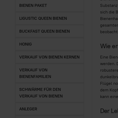
Substanz
BIENEN PAKET
sich die
LIGUSTIC QUEEN BIENEN
Bienenhau
gesamten 
BUCKFAST QUEEN BIENEN
beobacht
HONIG
Wie er
VERKAUF VON BIENEN KERNEN
Eine Bien
werden. D
VERKAUF VON
robustere
BIENENFAMILIEN
dunkelbra
Flügel no
SCHWÄRME FÜR DEN
dem Kopf,
VERKAUF VON BIENEN
kann eine
ANLEGER
Der Le