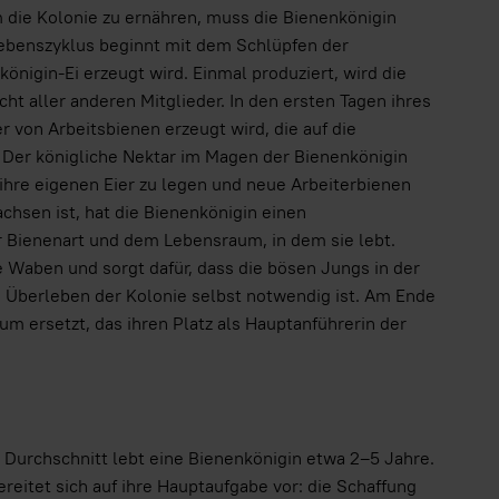
 die Kolonie zu ernähren, muss die Bienenkönigin
ebenszyklus beginnt mit dem Schlüpfen der
önigin-Ei erzeugt wird. Einmal produziert, wird die
t aller anderen Mitglieder. In den ersten Tagen ihres
 von Arbeitsbienen erzeugt wird, die auf die
d. Der königliche Nektar im Magen der Bienenkönigin
m ihre eigenen Eier zu legen und neue Arbeiterbienen
hsen ist, hat die Bienenkönigin einen
r Bienenart und dem Lebensraum, in dem sie lebt.
e Waben und sorgt dafür, dass die bösen Jungs in der
s Überleben der Kolonie selbst notwendig ist. Am Ende
um ersetzt, das ihren Platz als Hauptanführerin der
m Durchschnitt lebt eine Bienenkönigin etwa 2–5 Jahre.
reitet sich auf ihre Hauptaufgabe vor: die Schaffung