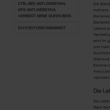
CTRL-BEE ANTI-DIEBSTAHL
Die Biene
GPS ANTI-DIEBSTAHL
mehrere 
VERBIEGT ARNIE QUEEN BEES
Bienenkön
Bienenkön
ECHTZEITVERFÜGBARKEIT
Lebens er
Herstellu
wird ihr 
und männl
durchschn
Während d
Kolonie i
ihres Leb
nächsten
Die Le
Die Leben
Nach dem 