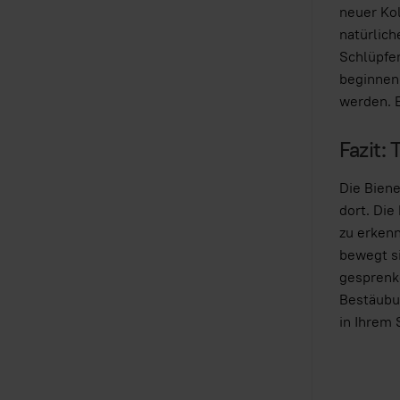
neuer Kol
natürlich
Schlüpfen
beginnen
werden. E
Fazit:
Die Biene
dort. Die
zu erkenn
bewegt si
gesprenke
Bestäubun
in Ihrem 