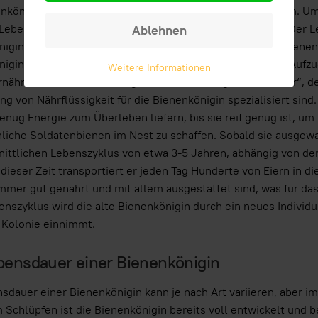
nkönigin ist eine der wichtigsten Kreaturen im Ökosystem. Um
Lebensphasen durchlaufen, bevor sie ausgewachsen ist. Der L
Ablehnen
igin, die durch ein vom Meister in eine Wabe gelegtes Bienenk
igin der Anführer der Kolonie und kümmert sich um die Aufzuch
Weitere Informationen
nährt sich die Bienenkönigin von dem „königlichen Nektar“, der
ng von Nährflüssigkeit für die Bienenkönigin spezialisiert sin
genug Energie zum Überleben liefern, bis sie reif genug ist, u
iche Soldatenbienen im Nest zu schaffen. Sobald sie ausgewac
ittlichen Lebenszyklus von etwa 3-5 Jahren, abhängig von de
ieser Zeit transportiert er jeden Tag Hunderte von Eiern in di
mmer gut genährt und mit allem ausgestattet sind, was für da
enszyklus wird die alte Bienenkönigin durch ein neues Individu
 Kolonie einnimmt.
bensdauer einer Bienenkönigin
sdauer einer Bienenkönigin kann je nach Art variieren, aber i
Schlüpfen ist die Bienenkönigin bereits voll entwickelt und be