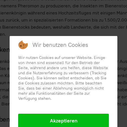
 namens Pheromon zu produzieren, die Insekten im Bienensto
 Bienenkönigin während eines Hochzeitsfluges mit einigen Mä
s zurück, um in spezialisierten Formationen bis zu 1.500/2.00
Bienenstocks bedeuten, weshalb Landwirte, die sich mit der I
en.
Wir benutzen Cookies
kennt man eine Bienenkönigin?
Wir nutzen Cookies auf unserer Website. Einige
enkönigin ist eine ziemlich große Biene und kann durch ihr A
von ihnen sind essenziell für den Betrieb der
Seite, während andere uns helfen, diese Website
as erste Merkmal, das auffällt, ist die Größe: Die Bienenkönig
und die Nutzererfahrung zu verbessern (Tracking
n Körper. Ein weiteres Merkmal, das helfen kann, die Bienenkön
Cookies). Sie können selbst entscheiden, ob Sie
un mit hellen Flecken auf der Brust und hat ein schwarz-weiß
die Cookies zulassen möchten. Bitte beachten
Sie, dass bei einer Ablehnung womöglich nicht
rmalerweise größer als bei anderen Insekten. Schließlich hab
mehr alle Funktionalitäten der Seite zur
 die Augenflecken genannt werden. Während einige sie für ei
Verfügung stehen.
 Bienenkönigin anhand dieser körperlichen Merkmale leicht ide
benszyklus einer Bienenkönigin
Akzeptieren