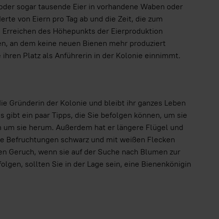
 oder sogar tausende Eier in vorhandene Waben oder
rte von Eiern pro Tag ab und die Zeit, die zum
h Erreichen des Höhepunkts der Eierproduktion
n, an dem keine neuen Bienen mehr produziert
 ihren Platz als Anführerin in der Kolonie einnimmt.
die Gründerin der Kolonie und bleibt ihr ganzes Leben
es gibt ein paar Tipps, die Sie befolgen können, um sie
en um sie herum. Außerdem hat er längere Flügel und
hre Befruchtungen schwarz und mit weißen Flecken
hen Geruch, wenn sie auf der Suche nach Blumen zur
gen, sollten Sie in der Lage sein, eine Bienenkönigin