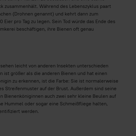
ck zusammenhält. Während des Lebenszyklus paart
nnchen (Drohnen genannt) und kehrt dann zum
0 Eier pro Tag zu legen. Sein Tod würde das Ende des
mkerei beschäftigen, ihre Bienen oft genau
ussehen leicht von anderen Insekten unterschieden
in ist größer als die anderen Bienen und hat einen
igin zu erkennen, ist die Farbe: Sie ist normalerweise
es Streifenmuster auf der Brust. Außerdem sind seine
en Bienenköniginnen auch zwei sehr kleine Beulen auf
ne Hummel oder sogar eine Schmeißfliege halten,
ntifiziert werden.