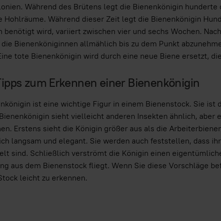
onien. Während des Brütens legt die Bienenkönigin hunderte
e Hohlräume. Während dieser Zeit legt die Bienenkönigin Hunde
 benötigt wird, variiert zwischen vier und sechs Wochen. Nac
 die Bienenköniginnen allmählich bis zu dem Punkt abzunehme
ine tote Bienenkönigin wird durch eine neue Biene ersetzt, die
 Tipps zum Erkennen einer Bienenkönigin
nkönigin ist eine wichtige Figur in einem Bienenstock. Sie ist 
 Bienenkönigin sieht vielleicht anderen Insekten ähnlich, aber 
en. Erstens sieht die Königin größer aus als die Arbeiterbien
ch langsam und elegant. Sie werden auch feststellen, dass i
lt sind. Schließlich verströmt die Königin einen eigentümlic
g aus dem Bienenstock fliegt. Wenn Sie diese Vorschläge befol
Stock leicht zu erkennen.