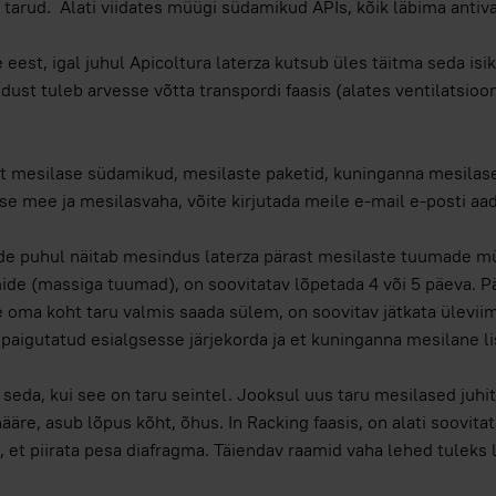
tarud. Alati viidates müügi südamikud APIs, kõik läbima antiva
 eest, igal juhul Apicoltura laterza kutsub üles täitma seda isik
ldust tuleb arvesse võtta transpordi faasis (alates ventilatsioon
t mesilase südamikud, mesilaste paketid, kuninganna mesilas
ise mee ja mesilasvaha, võite kirjutada meile e-mail e-posti aad
e puhul näitab mesindus laterza pärast mesilaste tuumade mü
de (massiga tuumad), on soovitatav lõpetada 4 või 5 päeva. Pär
 oma koht taru valmis saada sülem, on soovitav jätkata üleviim
 paigutatud esialgsesse järjekorda ja et kuninganna mesilane l
 seda, kui see on taru seintel. Jooksul uus taru mesilased juhi
ääre, asub lõpus kõht, õhus. In Racking faasis, on alati soovita
 et piirata pesa diafragma. Täiendav raamid vaha lehed tuleks l