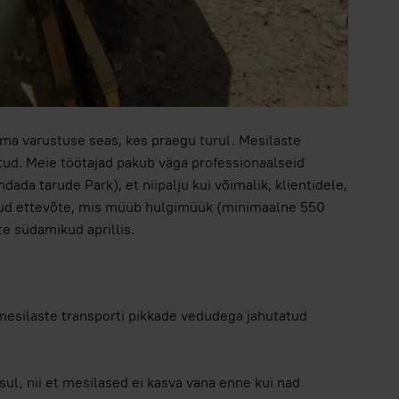
a varustuse seas, kes praegu turul. Mesilaste
tud. Meie töötajad pakub väga professionaalseid
dada tarude Park), et niipalju kui võimalik, klientidele,
inud ettevõte, mis müüb hulgimüük (minimaalne 550
e südamikud aprillis.
 mesilaste transporti pikkade vedudega jahutatud
ul, nii et mesilased ei kasva vana enne kui nad