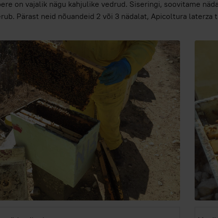
ere on vajalik nägu kahjulike vedrud. Siseringi, soovitame nädala 
erub. Pärast neid nõuandeid 2 või 3 nädalat, Apicoltura laterza 