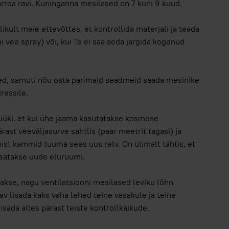
rroa ravi. Kuninganna mesilased on 7 kuni 9 kuud.
likult meie ettevõttes, et kontrollida materjali ja teada
i vee spray) või, kui Te ei saa seda järgida kogenud
ed, samuti nõu osta parimaid seadmeid saada mesinike
ressile.
üki, et kui ühe jaama kasutatakse kosmose
ast veeväljasurve sahtlis (paar meetrit tagasi) ja
ist kammid tuuma sees uus relv. On ülimalt tähtis, et
isatakse uude eluruumi.
takse, nagu ventilatsiooni mesilased leviku lõhn
tav lisada kaks vaha lehed teine vasakule ja teine
isada alles pärast teiste kontrollkäikude.