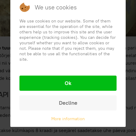
We use cookies
We use cookies on our website. Some of them
are essential for the operation of the site, while
others help us to improve this site and the user
experience (tracking cookies). You can decide for
yourself whether you want to allow cookies or
e tuumade müügi
valdkonnas
Mesindus laterza
See on oma parim
not. Please note that if you reject them, you may
not be able to use all the functionalities of the
tõrjeks ei kasutata antibiootikume, kuna need on rangelt keela
site.
 nii viidates B2B (abi apistic firmad vajavad suuri tarneid suuren
ad väikeste tellimuste. Täpsustame siiski, et me oleme sünd
e kohta tarne). Põhimõtteliselt algab Suusatamine ja mesilast
Ok
PI südamikud koos saadetise Euroopas.
Decline
tarnitakse spetsiaalse sahtliga, kus traatvõrk on hõlbustanud
 edendab soojuse vahetamist ja ventilatsiooni.
More information
takse külmkapis 8 kraadi ja seejärel saadetakse ühe päeva jooks