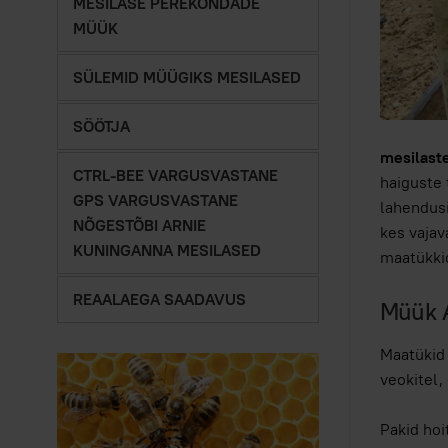
MESILASE PEREKONDADE
MÜÜK
SÜLEMID MÜÜGIKS MESILASED
SÖÖTJA
mesilast
CTRL-BEE VARGUSVASTANE
haiguste 
GPS VARGUSVASTANE
lahendusi
NÕGESTÕBI ARNIE
kes vajav
KUNINGANNA MESILASED
maatükkid
REAALAEGA SAADAVUS
Müük A
Maatükid 
veokitel,
Pakid hoi