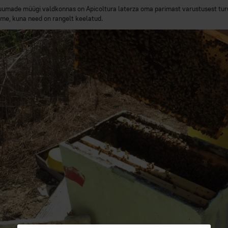
uumade müügi valdkonnas on Apicoltura laterza oma parimast varustusest turul
ume, kuna need on rangelt keelatud.