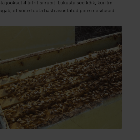
jooksul 4 liitrit siirupit. Lukusta see kõik, kui ilm
tagab, et võite loota hästi asustatud pere mesilased.