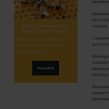
pannakse 
Saadetise
kõiki hoo
töötajad.
KAS TEIL ON KÜSIMUS VÕI
SOOVITE ROHKEM TEAVET?
Lisateave
Võta meiega kohe ühendust!
ja tarnim
Vastame 24H jooksul pärast
taotluse saamist.
Nõukogud
probleemi
Kontaktid
paigutuse
kastid on
Ära kaota
nasonof n
paremale,