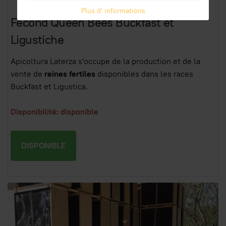
Plus d' informations
Fecond Queen Bees Buckfast et
Ligustiche
Apicoltura Laterza s'occupe de la production et de la
vente de
reines fertiles
disponibles dans les races
Buckfast et Ligustica.
Disponibilité: disponible
DISPONIBLE