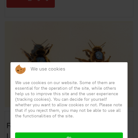
We use cookies
We use cookies on our website. Some of them are
essential for the operation of the site, while others
help us to improve this site and the user experience
(tracking cookies). You can decide for yourself
whether you want to allow cookies or not. Please note
that if you reject them, you may not be able to use all
the functionalities of the site.
Fecond Queen Bees Buckfast og
Ligustiche