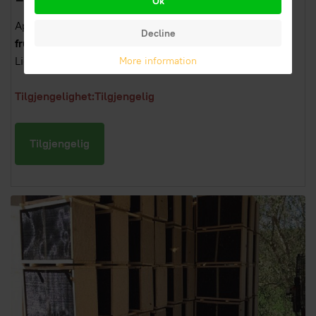
Ok
Apicoltura Laterza tar for seg produksjon og salg av
Decline
fruktbare dronningsbier
tilgjengelig i både Buckfast og
Ligustica.
More information
Tilgjengelighet:Tilgjengelig
Tilgjengelig