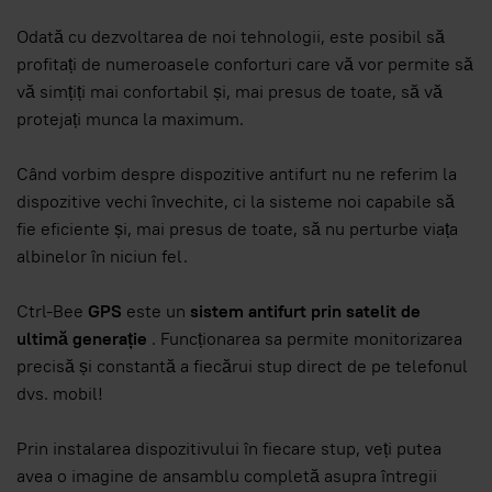
Odată cu dezvoltarea de noi tehnologii, este posibil să
profitați de numeroasele conforturi care vă vor permite să
vă simțiți mai confortabil și, mai presus de toate, să vă
protejați munca la maximum.
Când vorbim despre dispozitive antifurt nu ne referim la
dispozitive vechi învechite, ci la sisteme noi capabile să
fie eficiente și, mai presus de toate, să nu perturbe viața
albinelor în niciun fel.
Ctrl-Bee
GPS
este un
sistem antifurt prin satelit de
ultimă generație
. Funcționarea sa permite monitorizarea
precisă și constantă a fiecărui stup direct de pe telefonul
dvs. mobil!
Prin instalarea dispozitivului în fiecare stup, veți putea
avea o imagine de ansamblu completă asupra întregii