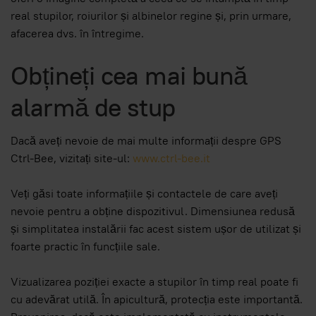
real stupilor, roiurilor și albinelor regine și, prin urmare,
afacerea dvs. în întregime.
Obțineți cea mai bună
alarmă de stup
Dacă aveți nevoie de mai multe informații despre GPS
Ctrl-Bee, vizitați site-ul:
www.ctrl-bee.it
Veți găsi toate informațiile și contactele de care aveți
nevoie pentru a obține dispozitivul. Dimensiunea redusă
și simplitatea instalării fac acest sistem ușor de utilizat și
foarte practic în funcțiile sale.
Vizualizarea poziției exacte a stupilor în timp real poate fi
cu adevărat utilă. În apicultură, protecția este importantă.