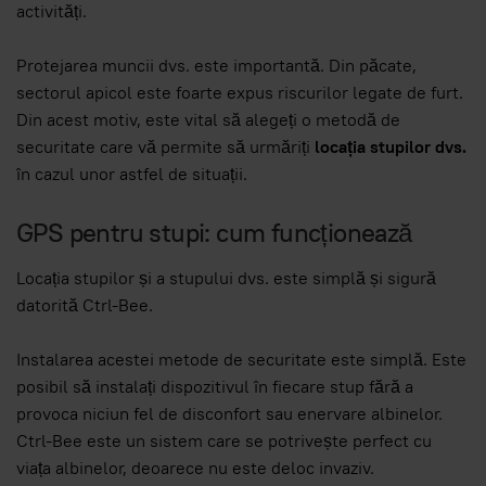
activități.
Protejarea muncii dvs. este importantă. Din păcate,
sectorul apicol este foarte expus riscurilor legate de furt.
Din acest motiv, este vital să alegeți o metodă de
securitate care vă permite să urmăriți
locația
stupilor dvs.
în cazul unor astfel de situații.
GPS pentru stupi: cum funcționează
Locația stupilor și a stupului dvs. este simplă și sigură
datorită Ctrl-Bee.
Instalarea acestei metode de securitate este simplă. Este
posibil să instalați dispozitivul în fiecare stup fără a
provoca niciun fel de disconfort sau enervare albinelor.
Ctrl-Bee este un sistem care se potrivește perfect cu
viața albinelor, deoarece nu este deloc invaziv.