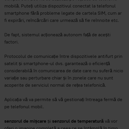
mobilă. Puteți utiliza dispozitivul conectat la telefonul
smartphone fără probleme legate de cartela SIM, cum ar
fi expirări, reîncărcări care urmează să fie reînnoite etc.
De fapt, sistemul acționează autonom față de acești
factori.
Protocolul de comunicație între dispozitivele antifurt prin
satelit și smartphone-ul dvs. garantează o eficiență
considerabilă în comunicarea de date care nu suferă nicio
variație sau perturbare chiar și în zonele care nu sunt
acoperite de serviciul normal de rețea telefonică.
Aplicația vă va permite să vă gestionați întreaga fermă de
pe telefonul mobil.
senzorul de mișcare
și
senzorul de temperatură
vă vor
oferi o imagine completă a ceea ce se întâmplă în timp