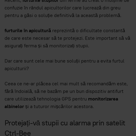
Recent,
furturile stupilor
din ferme au creat o mulțime de
confuzie în rândul apicultorilor care lucrează din greu
pentru a găsi o soluție definitivă la această problemă.
furturile în apicultură
reprezintă o dificultate constantă
de care este necesar să te protejezi. Este important să vă
asigurați ferma și să monitorizați stupii.
Dar care sunt cele mai bune soluții pentru a evita furtul
apiculturii?
Ceea ce ne-ar plăcea cel mai mult să recomandăm este,
fără îndoială, să ne bazăm pe un bun dispozitiv antifurt
care utilizează tehnologia GPS pentru
monitorizarea
albinelor
și a tuturor mișcărilor acestora.
Protejați-vă stupii cu alarma prin satelit
Ctrl-Bee