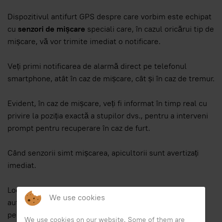
Dispozitivul antifurt GPS despre care vorbim este echipat
cu
senzori de mișcare
speciali care, în cazul oricărui tip de
mișcare, vă vor trimite imediat o notificare.
Veți primi notificarea de alarmă direct pe telefonul
smartphone, atât în ​​caz de mișcare, cât și în caz de tremur.
Evident, în caz de mișcare, veți fi informat în timp real cu
privire la poziția exactă a stupilor dvs., pentru a interveni
prompt pentru recuperare în caz de furt.
Când senzorii simt mișcarea, apicultorii sunt avertizați
imediat.
Localizarea prin GPS este întotdeauna activă, iar
We use cookies
autonomia energetică a dispozitivului poate acoperi o
perioadă foarte lungă de timp. Durata de viață a bateriei
We use cookies on our website. Some of them are