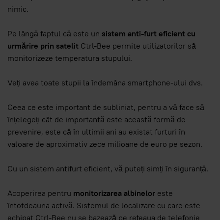
nimic.
Pe lângă faptul că este un
sistem anti-furt eficient cu
urmărire prin satelit
Ctrl-Bee permite utilizatorilor să
monitorizeze temperatura stupului.
Veți avea toate stupii la îndemâna smartphone-ului dvs.
Ceea ce este important de subliniat, pentru a vă face să
înțelegeți cât de importantă este această formă de
prevenire, este că în ultimii ani au existat furturi în
valoare de aproximativ zece milioane de euro pe sezon.
Cu un sistem antifurt eficient, vă puteți simți în siguranță.
Acoperirea pentru
monitorizarea albinelor
este
întotdeauna activă. Sistemul de localizare cu care este
echipat Ctrl-Bee nu se bazează pe rețeaua de telefonie