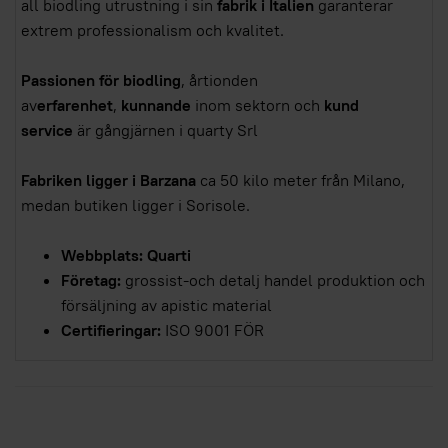
all biodling utrustning i sin
fabrik i Italien
garanterar
extrem professionalism och kvalitet.
Passionen för biodling
, årtionden
av
erfarenhet
,
kunnande
inom sektorn och
kund
service
är gångjärnen i quarty Srl
Fabriken ligger i Barzana
ca 50 kilo meter från Milano,
medan butiken ligger i Sorisole.
Webbplats:
Quarti
Företag:
grossist-och detalj handel produktion och
försäljning av apistic material
Certifieringar:
ISO 9001 FÖR