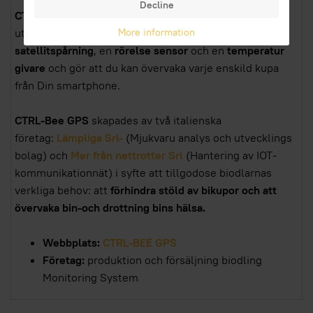
Decline
CTRL-Bee stöldskydd GPS stöldskydd i Apicoltur
a är
More information
utrustad med ett inbrotts larm med
GPS-
satellitspårning
, en
rörelse sensor
och en
temperatur
givare
och gör att du kan övervaka varje enskild kupa
från Din smartphone.
CTRL-Bee GPS
skapades av två italienska
företag:
Lämpliga Srl-
(Mjukvaru analys och utvecklings
bolag) och
Mer från nettrotter Srl
(Hantering av IOT-
kommunikationnät) i syfte att tillgodose biodlarnas
verkliga behov: att
förhindra stöld av bikupor och att
övervaka bin-och drottning bins hälsa.
Webbplats:
CTRL-BEE GPS
Företag:
produktion och försäljning biodling
Monitoring System