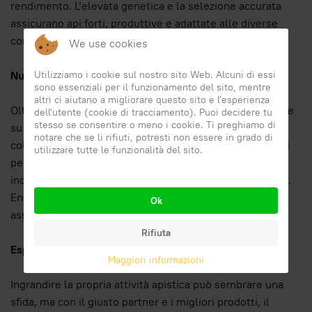
rendimento. L’elevata genetica e la selezione accurata
assicurano api forti, produttive e adattate alle diverse
condizioni climatiche e ambientali.
We use cookies
Utilizziamo i cookie sul nostro sito Web. Alcuni di essi
Nuclei d’Ape e Pacchi d’Ape
sono essenziali per il funzionamento del sito, mentre
altri ci aiutano a migliorare questo sito e l'esperienza
Oltre alle regine, ApicolturaLaterza propone nuclei d’ape
dell'utente (cookie di tracciamento). Puoi decidere tu
stesso se consentire o meno i cookie. Ti preghiamo di
su 5 telaini, perfetti per chi desidera iniziare una nuova
notare che se li rifiuti, potresti non essere in grado di
colonia in tempi brevi. I pacchi d’ape, invece, sono ideali
utilizzare tutte le funzionalità del sito.
per rimpiazzare rapidamente le popolazioni perdute o
incrementare il numero di individui nelle arnie esistenti.
Entrambi i prodotti sono garantiti per qualità e salute,
Ok
assicurando il successo della tua apicoltura.
Rifiuta
Espansione dell’Attività Apistica
Maggiori informazioni
Ingrandire la propria attività apistica può sembrare una
sfida, ma con il giusto partner e i migliori prodotti, il