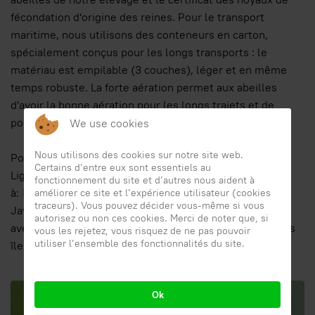
fécondation d'origine des reines. Pour le transport
maritime, nous utilisons des conteneurs en carton,
spécialement conçus pour les longs transports : le
matériau est empilable (3 couches), léger et en même
temps robuste. La forte aération permet aux abeilles
d'avoir la bonne aération pour les longs trajets et de
pouvoir compter sur la meilleure recirculation de l'air.
We use cookies
Nous utilisons des cookies sur notre site web.
Pour plus d'informations sur les pré-commandes de
Certains d’entre eux sont essentiels au
Ligustic Queen Bees, contactez-nous par e-mail
fonctionnement du site et d’autres nous aident à
à:
Info@apicolturalaterza.com
. Vous devez activer
améliorer ce site et l’expérience utilisateur (cookies
traceurs). Vous pouvez décider vous-même si vous
JavaScript pour l'afficher.. Expéditions dans toute l'Italie
autorisez ou non ces cookies. Merci de noter que, si
avec livraison garantie en 24 heures (48 heures dans les
vous les rejetez, vous risquez de ne pas pouvoir
utiliser l’ensemble des fonctionnalités du site.
îles).
Ok