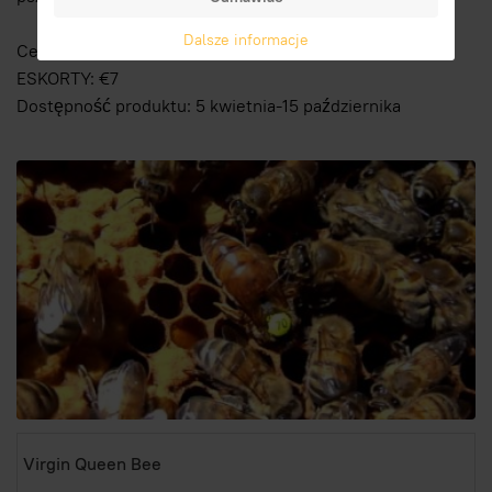
Dalsze informacje
Cena dla VIRGIN QUEEN BEE + klatka specjalna +
ESKORTY: €7
Dostępność produktu: 5 kwietnia-15 października
Virgin Queen Bee