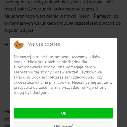
zwierzę nie czerpią żadnych korzyści z tej sytuacji, ale
raczej oskarży warunek, który mógłby zagrozić
nieuchronnego wstawiania w nowej Kolonii. Pamiętaj, że
w normalnych warunkach królowa pszczół jest owocna po
tygodniu życia.
We use cookies
Ponadto, przed rzeczywistą wstawiania zalecamy:
Na naszej stronie internetowej używamy plików
Aby utrzymać klatki
osłonięte
i nie za gorąco
cookie. Niektóre z nich są niezbędne dla
(optymalne: 20 + ° c)
funkcjonowania strony, inne pomagają nam w
ulepszaniu tej strony i doświadczeń użytkownika
Dostarczanie porcji
cukierków
zużywanej podczas
(Tracking Cookies). Możesz sam zdecydować, czy
transportu
chcesz zezwolić na pliki cookie. Należy pamiętać, że w
Aby wybrać, jeśli to możliwe, sierocą rodzinę
przypadku odrzucenia, nie wszystkie funkcje strony
mogą być dostępne.
z
kilkoma okazami
w celu ułatwienia wejścia i
akceptacji Dziewicy
Minimalna ilość, jaką można zamówić w naszych
Ok
gospodarstwach to 3 paczki z 1 łóżkiem queen (i
pszczołami towarzyszącymi dla każdej paczki).
Odmawiać