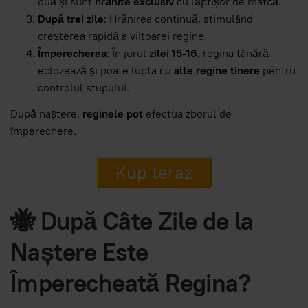
ouă și sunt
hrănite exclusiv
cu lăptișor de matcă.
După trei zile
: Hrănirea continuă, stimulând
creșterea rapidă a viitoarei regine.
Împerecherea
: În jurul
zilei 15-16
, regina tânără
eclozează și poate lupta cu
alte regine tinere
pentru
controlul stupului.
După naștere,
reginele pot
efectua zborul de
împerechere.
Kup teraz
🐝 După Câte Zile de la
Naștere Este
Împerecheată Regina?