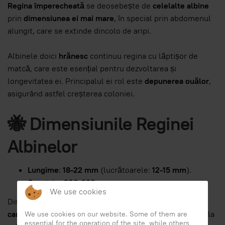
Regina împerecheată
se deosebește de
celelalte albine
prin
dimensiunea ei mai mare
, în special prin abdomenul
alungit, care se extinde dincolo de aripi.
Albinele doici
hrănesc
continuu regina cu lăptișor de
matcă, care este esențial pentru dezvoltarea și
longevitatea ei. Principalul ei rol este
depunerea ouălor
,
asigurând astfel creșterea coloniei.
🐝 Dimensiunile Reginei
Albinelor
Lungime
:
18-22 mm
(lucrătoarele:
12-15 mm
).
Greutate
:
200-280 mg
.
We use cookies
Dimensiunea poate varia în funcție de rasă.
Albina
carnioliana
este, de exemplu, mai subțire și mai închisă la
We use cookies on our website. Some of them are
essential for the operation of the site, while others