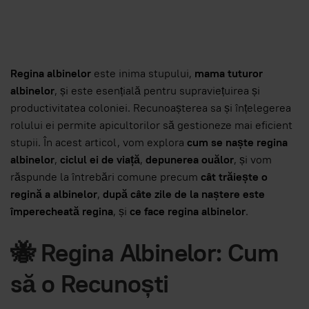
Regina albinelor
este inima stupului,
mama tuturor
albinelor
, și este esențială pentru supraviețuirea și
productivitatea coloniei. Recunoașterea sa și înțelegerea
rolului ei permite apicultorilor să gestioneze mai eficient
stupii. În acest articol, vom explora
cum se naște regina
albinelor
,
ciclul ei de viață
,
depunerea ouălor
, și vom
răspunde la întrebări comune precum
cât trăiește o
regină a albinelor
,
după câte zile de la naștere este
împerecheată regina
, și
ce face regina albinelor
.
🐝 Regina Albinelor: Cum
să o Recunoști