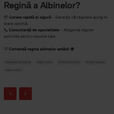
Regină a Albinelor?
📦
Livrare rapidă și sigură
– Garanție că reginele ajung în
stare optimă.
📞
Consultanță de specialitate
– Alegerea reginei
potrivite pentru nevoile tale.
💡
Comandă regina albinelor astăzi!
🐝
beekeeping laterza
bees nuclei
artisanal honey
honey recipes
bees online