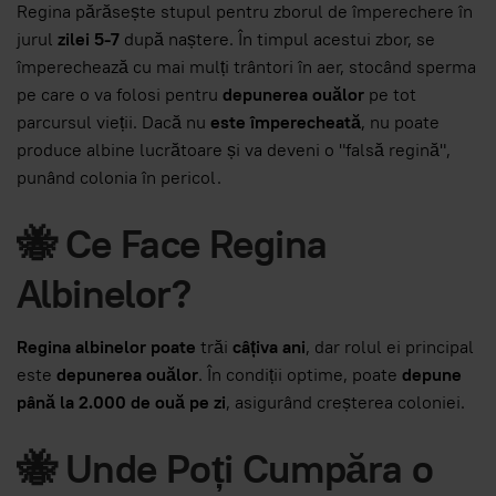
Regina părăsește stupul pentru zborul de împerechere în
jurul
zilei 5-7
după naștere. În timpul acestui zbor, se
împerechează cu mai mulți trântori în aer, stocând sperma
pe care o va folosi pentru
depunerea ouălor
pe tot
parcursul vieții. Dacă nu
este împerecheată
, nu poate
produce albine lucrătoare și va deveni o "falsă regină",
punând colonia în pericol.
🐝 Ce Face Regina
Albinelor?
Regina albinelor poate
trăi
câțiva ani
, dar rolul ei principal
este
depunerea ouălor
. În condiții optime, poate
depune
până la 2.000 de ouă pe zi
, asigurând creșterea coloniei.
🐝 Unde Poți Cumpăra o