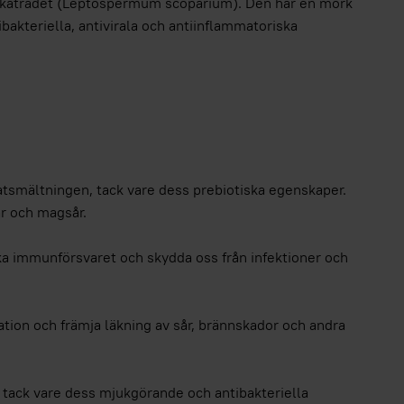
katrädet (Leptospermum scoparium). Den har en mörk
bakteriella, antivirala och antiinflammatoriska
matsmältningen, tack vare dess prebiotiska egenskaper.
r och magsår.
rka immunförsvaret och skydda oss från infektioner och
tion och främja läkning av sår, brännskador och andra
a, tack vare dess mjukgörande och antibakteriella