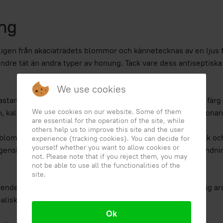
ung
n från akaciaträdets blommor och kännetecknas av en ljus fär
mindre tät än andra typer av honung. Tack vare dess antiseptis
We use cookies
tanjeträdets blommor och har en mörk bärnstensfärgad färg och
We use cookies on our website. Some of them
rn, kalium och magnesium. Denna honung är känd för sina tona
are essential for the operation of the site, while
others help us to improve this site and the user
lommor och har en bärnstensfärgad färg och en aromatisk och b
experience (tracking cookies). You can decide for
yourself whether you want to allow cookies or
egenskaper, vilket gör det till ett utmärkt botemedel mot and
not. Please note that if you reject them, you may
not be able to use all the functionalities of the
site.
ndelblommor och har en ljus färg och en delikat, blommig aro
alisk för att lindra ångest, sömnlöshet och hudirritationer.
Ok