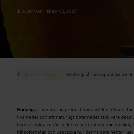
Super User
apr 02, 2023
Home
Bloggar
Älskling: låt oss upptäcka de o
Honung
är en naturlig produkt som erhålls från nekt
livsmedel och ett naturligt botemedel tack vare dess 
hämtar nektarn från, vilket resulterar i en rad smaker,
hälsofördelar, och upptäcka hur denna söta nektar kan 