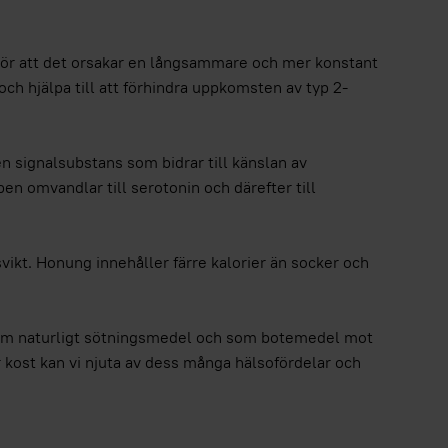
t gör att det orsakar en långsammare och mer konstant
och hjälpa till att förhindra uppkomsten av typ 2-
n signalsubstans som bidrar till känslan av
 omvandlar till serotonin och därefter till
psvikt. Honung innehåller färre kalorier än socker och
 som naturligt sötningsmedel och som botemedel mot
r kost kan vi njuta av dess många hälsofördelar och