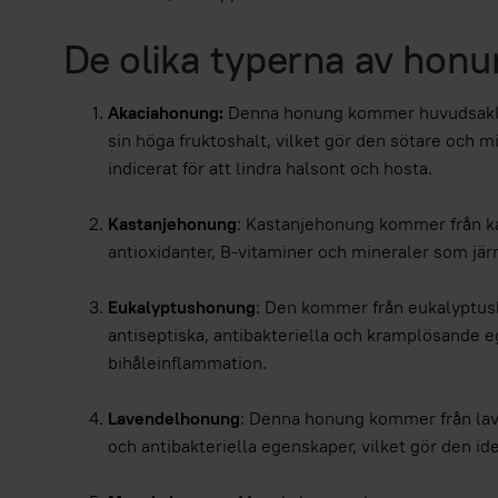
De olika typerna av hon
Akaciahonung:
Denna honung kommer huvudsaklige
sin höga fruktoshalt, vilket gör den sötare och 
indicerat för att lindra halsont och hosta.
Kastanjehonung
: Kastanjehonung kommer från kas
antioxidanter, B-vitaminer och mineraler som jä
Eukalyptushonung
: Den kommer från eukalyptusb
antiseptiska, antibakteriella och kramplösande 
bihåleinflammation.
Lavendelhonung
: Denna honung kommer från lave
och antibakteriella egenskaper, vilket gör den ide