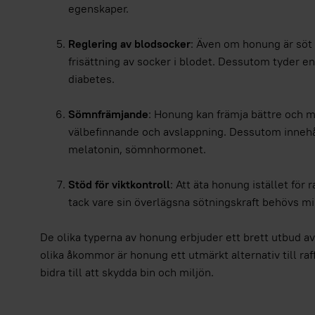
egenskaper.
Reglering av blodsocker
: Även om honung är söt 
frisättning av socker i blodet. Dessutom tyder en
diabetes.
Sömnfrämjande
: Honung kan främja bättre och m
välbefinnande och avslappning. Dessutom innehål
melatonin, sömnhormonet.
Stöd för viktkontroll
: Att äta honung istället för
tack vare sin överlägsna sötningskraft behövs mi
De olika typerna av honung erbjuder ett brett utbud 
olika åkommor är honung ett utmärkt alternativ till ra
bidra till att skydda bin och miljön.