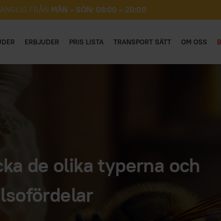
GÄNGLIG FRÅN
MÅN – SÖN: 08:00 – 20:00
UDER
ERBJUDER
PRIS LISTA
TRANSPORT SÄTT
OM OSS
cka de olika typerna och
lsofördelar