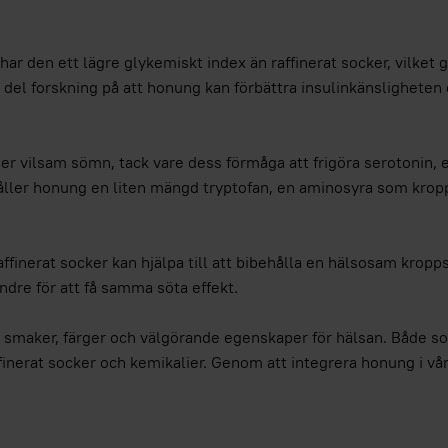
har den ett lägre glykemiskt index än raffinerat socker, vilke
 del forskning på att honung kan förbättra insulinkänsligheten 
er vilsam sömn, tack vare dess förmåga att frigöra serotonin, e
ler honung en liten mängd tryptofan, en aminosyra som kroppen
 raffinerat socker kan hjälpa till att bibehålla en hälsosam krop
ndre för att få samma söta effekt.
av smaker, färger och välgörande egenskaper för hälsan. Både
ffinerat socker och kemikalier. Genom att integrera honung i vå