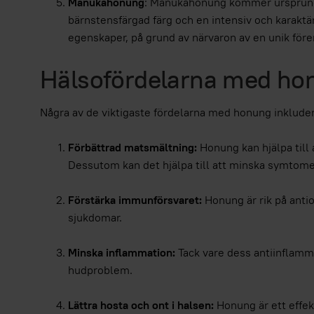
Manukahonung
: Manukahonung kommer ursprung
bärnstensfärgad färg och en intensiv och karaktär
egenskaper, på grund av närvaron av en unik för
Hälsofördelarna med ho
Några av de viktigaste fördelarna med honung inkluder
Förbättrad matsmältning:
Honung kan hjälpa till 
Dessutom kan det hjälpa till att minska symto
Förstärka immunförsvaret:
Honung är rik på antio
sjukdomar.
Minska inflammation:
Tack vare dess antiinflamma
hudproblem.
Lättra hosta och ont i halsen:
Honung är ett effekt