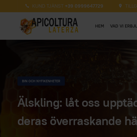
KUND TJÄNST
+39 0999647729
TILL
HEM
VAD VI ERBJ
BIN OCH NYFIKENHETER
Älskling: låt oss upptä
deras överraskande hä