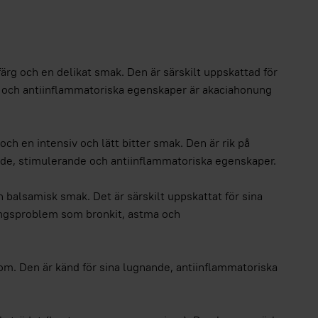
g och en delikat smak. Den är särskilt uppskattad för
ka och antiinflammatoriska egenskaper är akaciahonung
 en intensiv och lätt bitter smak. Den är rik på
nde, stimulerande och antiinflammatoriska egenskaper.
alsamisk smak. Det är särskilt uppskattat för sina
ningsproblem som bronkit, astma och
m. Den är känd för sina lugnande, antiinflammatoriska