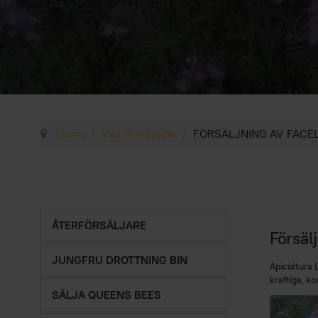
Home
Vad vi erbjuder
FÖRSÄLJNING AV FACEL
ÅTERFÖRSÄLJARE
Försäl
JUNGFRU DROTTNING BIN
Apicoltura L
kraftiga, ko
SÄLJA QUEENS BEES