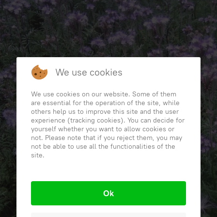
We use cookies
We use cookies on our website. Some of them
are essential for the operation of the site, while
others help us to improve this site and the user
experience (tracking cookies). You can decide for
yourself whether you want to allow cookies or
not. Please note that if you reject them, you may
not be able to use all the functionalities of the
site.
Ok