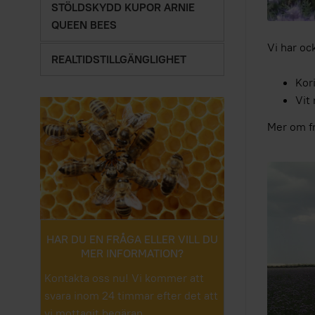
STÖLDSKYDD KUPOR ARNIE
QUEEN BEES
Vi har oc
REALTIDSTILLGÄNGLIGHET
Kor
Vit 
Mer om f
HAR DU EN FRÅGA ELLER VILL DU
MER INFORMATION?
Kontakta oss nu! Vi kommer att
svara inom 24 timmar efter det att
vi mottagit begäran.