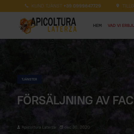
KUND TJÄNST
+39 0999647729
TILL
HEM
VAD VI ERBJ
TJÄNSTER
FÖRSÄLJNING AV FAC
Apicoltura Laterza
dec 30, 2020