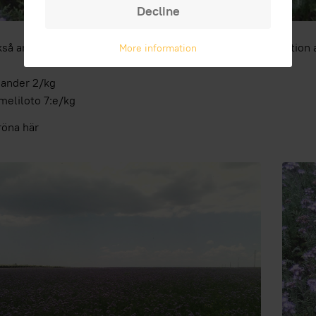
Decline
kså andra botaniker av apistic intresse, utmärkt för produktio
More information
iander 2/kg
meliloto 7:e/kg
röna här