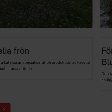
lia frön
Fö
Bl
ra Laterza är specialiserat på produktion av Facelia
elia tanacetifolia.
Den t
anläg