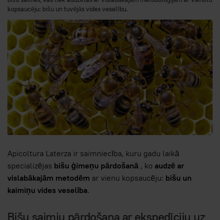
kopsaucēju: bišu un tuvējās vides veselību.
Apicoltura Laterza ir saimniecība, kuru gadu laikā
specializējas
bišu ģimeņu pārdošanā
, ko
audzē ar
vislabākajām metodēm
ar vienu kopsaucēju:
bišu un
kaimiņu vides veselība
.
Bišu saimju pārdošana ar ekspedīciju uz