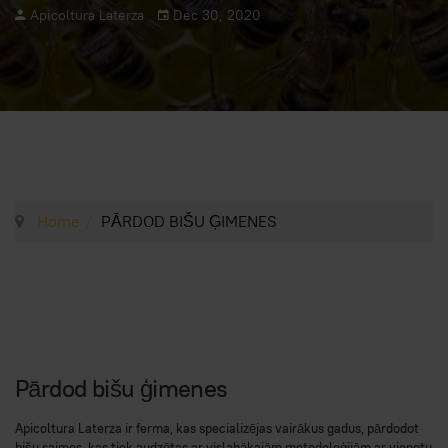
Apicoltura Laterza
Dec 30, 2020
Home
PĀRDOD BIŠU ĢIMENES
Pārdod bišu ģimenes
Apicoltura Laterza ir ferma, kas specializējas vairākus gadus, pārdodot
bišu saimes, kas tiek audzētas ar vislabākajām metodoloģijām ar vienotu