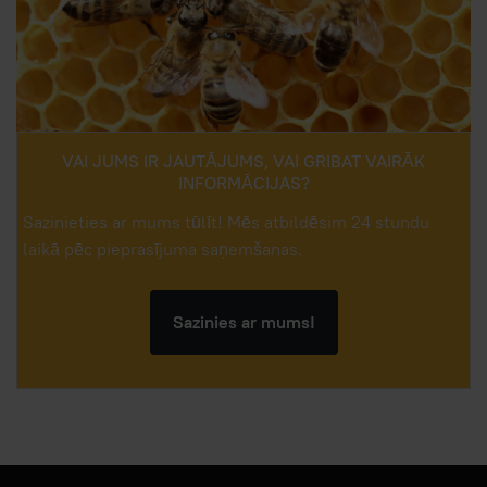
VAI JUMS IR JAUTĀJUMS, VAI GRIBAT VAIRĀK
INFORMĀCIJAS?
Sazinieties ar mums tūlīt! Mēs atbildēsim 24 stundu
laikā pēc pieprasījuma saņemšanas.
Sazinies ar mums!