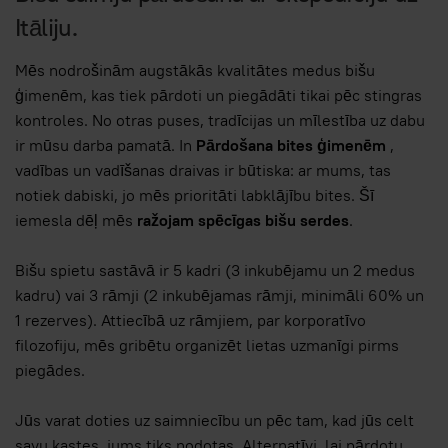
Itāliju.
Mēs nodrošinām augstākās kvalitātes medus bišu
ģimenēm, kas tiek pārdoti un piegādāti tikai pēc stingras
kontroles. No otras puses, tradīcijas un mīlestība uz dabu
ir mūsu darba pamatā. In
Pārdošana bites ģimenēm
,
vadības un vadīšanas draivas ir būtiska: ar mums, tas
notiek dabiski, jo mēs prioritāti labklājību bites. Šī
iemesla dēļ mēs
ražojam spēcīgas bišu serdes
.
Bišu spietu sastāvā ir 5 kadri (3 inkubējamu un 2 medus
kadru) vai 3 rāmji (2 inkubējamas rāmji, minimāli 60% un
1 rezerves). Attiecībā uz rāmjiem, par korporatīvo
filozofiju, mēs gribētu organizēt lietas uzmanīgi pirms
piegādes.
Jūs varat doties uz saimniecību un pēc tam, kad jūs celt
savu kastes, jums tiks nodotas. Alternatīvi, lai pārdotu