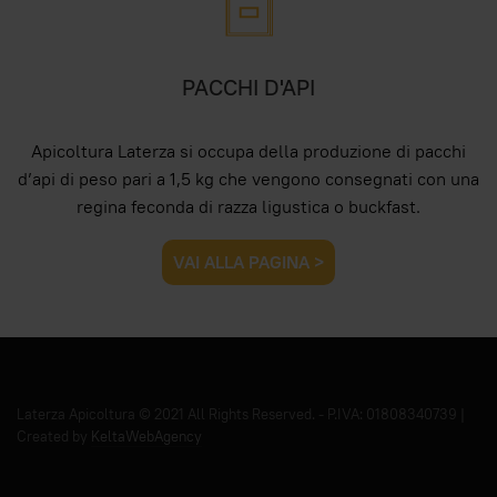
PACCHI D'API
Apicoltura Laterza si occupa della produzione di pacchi
d’api di peso pari a 1,5 kg che vengono consegnati con una
regina feconda di razza ligustica o buckfast.
VAI ALLA PAGINA >
Laterza Apicoltura © 2021 All Rights Reserved. - P.IVA: 01808340739 |
Created by
KeltaWebAgency