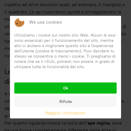
rispetto ad altre soluzioni quali, ad esempio, il triangolo o
il quadrato. Le api riusciranno quindi a immagazzinare la
maggior quantità di miele o polline e di dare più spazio
We use cookies
vitale alle larve in crescita, utilizzando la minor quantità di
cera possibile. A livello meccanico una struttura di questo
Utilizziamo i cookie sul nostro sito Web. Alcuni di essi
sono essenziali per il funzionamento del sito, mentre
tipo, si presenta come una
costruzione molto solida
e si
altri ci aiutano a migliorare questo sito e l'esperienza
mantiene nel tempo senza collassare su sé stessa né
dell'utente (cookie di tracciamento). Puoi decidere tu
rompersi.
stesso se consentire o meno i cookie. Ti preghiamo di
notare che se li rifiuti, potresti non essere in grado di
utilizzare tutte le funzionalità del sito.
Le api costruiscono celle di dimensioni
differenti
Ok
A seconda della funzione di ogni cella, le api le
costruiscono in dimensioni differenti. Le più piccole sono
Rifiuta
destinate alle
api operaie
, mentre quelle un po’ più
Maggiori informazioni
grandi, sono destinate ai maschi d’ape e quindi ai
fuchi
.
Per quanto riguarda invece la cella dell’
ape regina
, essa
ha una forma completamente differente dalle altre in