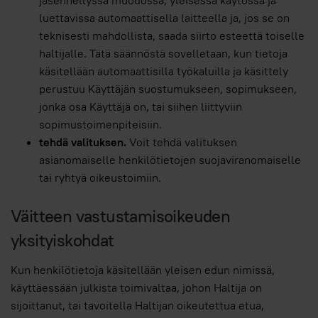
jäsennellyssä muodossa, yleisessä käytössä ja
luettavissa automaattisella laitteella ja, jos se on
teknisesti mahdollista, saada siirto esteettä toiselle
haltijalle. Tätä säännöstä sovelletaan, kun tietoja
käsitellään automaattisilla työkaluilla ja käsittely
perustuu Käyttäjän suostumukseen, sopimukseen,
jonka osa Käyttäjä on, tai siihen liittyviin
sopimustoimenpiteisiin.
tehdä valituksen.
Voit tehdä valituksen
asianomaiselle henkilötietojen suojaviranomaiselle
tai ryhtyä oikeustoimiin.
Väitteen vastustamisoikeuden
yksityiskohdat
Kun henkilötietoja käsitellään yleisen edun nimissä,
käyttäessään julkista toimivaltaa, johon Haltija on
sijoittanut, tai tavoitella Haltijan oikeutettua etua,