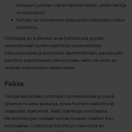
sellaisen julkisen vallan käyttämiseksi, johon Haltija
on sijoittanut;
haltijan tai kolmansien osapuolten oikeutetun edun
tavoittelu.
Omistajaa on kuitenkin aina mahdollista pyytää
selventämään kunkin käsittelyn konkreettista
oikeusperustaa ja erityisesti täsmentämään, perustuuko
käsittely sopimukseen perustuvaan lakiin vai onko se
tarpeen sopimuksen tekemiseksi.
Paikka
Tietoja käsitellään omistajan toimipisteissä ja missä
tahansa muussa paikassa, jossa hoitoon osallistuvat
osapuolet sijaitsevat. Saat lisätietoja omistajalta.
Henkilötietojasi voidaan siirtää toiseen maahan kuin
kotimaahan. Lisätietoja käsittelyn sijainnista on