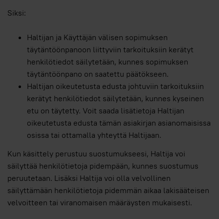
Siksi:
Haltijan ja Käyttäjän välisen sopimuksen
täytäntöönpanoon liittyviin tarkoituksiin kerätyt
henkilötiedot säilytetään, kunnes sopimuksen
täytäntöönpano on saatettu päätökseen.
Haltijan oikeutetusta edusta johtuviin tarkoituksiin
kerätyt henkilötiedot säilytetään, kunnes kyseinen
etu on täytetty. Voit saada lisätietoja Haltijan
oikeutetusta edusta tämän asiakirjan asianomaisissa
osissa tai ottamalla yhteyttä Haltijaan.
Kun käsittely perustuu suostumukseesi, Haltija voi
säilyttää henkilötietoja pidempään, kunnes suostumus
peruutetaan. Lisäksi Haltija voi olla velvollinen
säilyttämään henkilötietoja pidemmän aikaa lakisääteisen
velvoitteen tai viranomaisen määräysten mukaisesti.