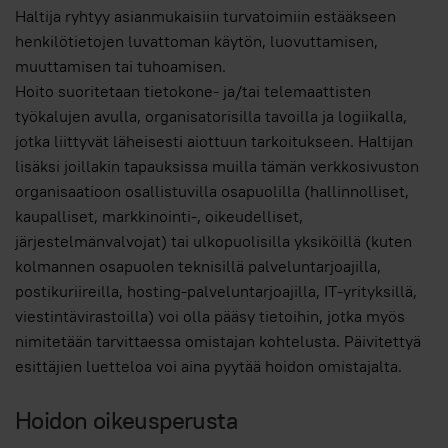
Haltija ryhtyy asianmukaisiin turvatoimiin estääkseen
henkilötietojen luvattoman käytön, luovuttamisen,
muuttamisen tai tuhoamisen.
Hoito suoritetaan tietokone- ja/tai telemaattisten
työkalujen avulla, organisatorisilla tavoilla ja logiikalla,
jotka liittyvät läheisesti aiottuun tarkoitukseen. Haltijan
lisäksi joillakin tapauksissa muilla tämän verkkosivuston
organisaatioon osallistuvilla osapuolilla (hallinnolliset,
kaupalliset, markkinointi-, oikeudelliset,
järjestelmänvalvojat) tai ulkopuolisilla yksiköillä (kuten
kolmannen osapuolen teknisillä palveluntarjoajilla,
postikuriireilla, hosting-palveluntarjoajilla, IT-yrityksillä,
viestintävirastoilla) voi olla pääsy tietoihin, jotka myös
nimitetään tarvittaessa omistajan kohtelusta. Päivitettyä
esittäjien luetteloa voi aina pyytää hoidon omistajalta.
Hoidon oikeusperusta