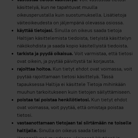
käsittelyä, kun ne tapahtuvat muulla
oikeusperustalla kuin suostumuksella. Lisätietoja
väiteoikeudesta on jäljempänä olevassa osiossa.
käyttää tietojasi.
Sinulla on oikeus saada tietoja
Haltijan käsittelemista tiedoista, tietyistä käsittelyn
näkökohdista ja saada kopio käsitellyistä tiedoista.
tarkista ja pyydä oikaisua.
Voit varmistaa, että tietosi
ovat oikein, ja pyytää päivitystä tai korjausta.
rajoittaa hoitoa.
Kun tietyt ehdot ovat voimassa, voit
pyytää rajoittamaan tietosi käsittelyä. Tässä
tapauksessa Haltija ei käsittele Tietoja mihinkään
muuhun tarkoitukseen kuin tietojen säilyttämiseen.
poistaa tai poistaa henkilötietosi.
Kun tietyt ehdot
ovat voimassa, voit pyytää, että omistaja poistaa
tietosi.
vastaanottamaan tietojaan tai siirtämään ne toiselle
haltijalle.
Sinulla on oikeus saada tietosi