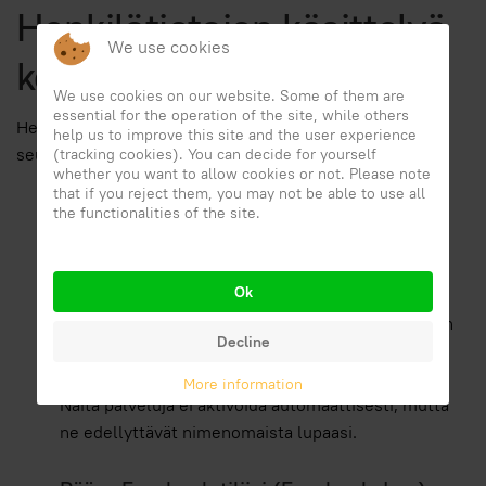
Henkilötietojen käsittelyä
We use cookies
koskevat tiedot
We use cookies on our website. Some of them are
essential for the operation of the site, while others
Henkilötietoja kerätään seuraaviin tarkoituksiin ja
help us to improve this site and the user experience
seuraavien palvelujen avulla:
(tracking cookies). You can decide for yourself
whether you want to allow cookies or not. Please note
that if you reject them, you may not be able to use all
Pääsy kolmansien osapuolten
the functionalities of the site.
palveluiden tileihin
Ok
Tämäntyyppisten palveluiden avulla tämä
verkkosivusto voi ottaa tietoja tileiltäsi kolmannen
Decline
osapuolen palveluihin ja suorittaa toimia niiden
kanssa.
More information
Näitä palveluja ei aktivoida automaattisesti, mutta
ne edellyttävät nimenomaista lupaasi.