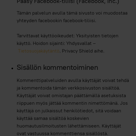
Pääsy Facebook-tiliisi (Facebook, Inc.)
Tämän palvelun avulla tämä sivusto voi muodostaa
yhteyden facebookin facebook-tiliisi.
Tarvittavat käyttöoikeudet: Yksityisten tietojen
käyttö. Hoidon sijainti: Yhdysvallat –
Tietosuojakäytäntö
. Privacy Shield aihe.
Sisällön kommentoiminen
Kommenttipalveluiden avulla käyttäjät voivat tehdä
ja kommentoida tämän verkkosivuston sisältöä.
Käyttäjät voivat omistajan päättämällä asetuksista
riippuen myös jättää kommentin nimettömänä. Jos
käyttäjä on julkaissut henkilötiedot, sitä voidaan
käyttää samaa sisältöä koskevien
huomautusilmoitusten lähettämiseen. Käyttäjät
ovat vastuussa kommenttiensa sisällöstä.