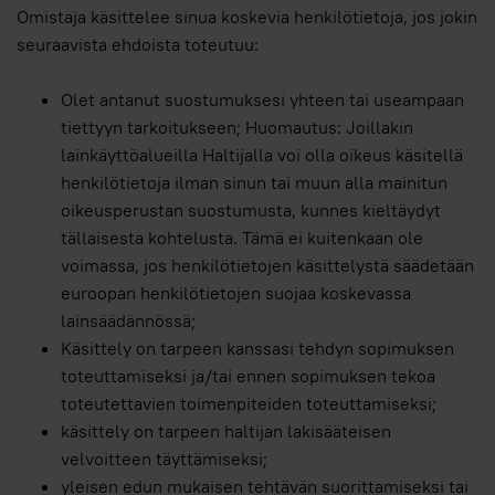
Omistaja käsittelee sinua koskevia henkilötietoja, jos jokin
seuraavista ehdoista toteutuu:
Olet antanut suostumuksesi yhteen tai useampaan
tiettyyn tarkoitukseen; Huomautus: Joillakin
lainkäyttöalueilla Haltijalla voi olla oikeus käsitellä
henkilötietoja ilman sinun tai muun alla mainitun
oikeusperustan suostumusta, kunnes kieltäydyt
tällaisesta kohtelusta. Tämä ei kuitenkaan ole
voimassa, jos henkilötietojen käsittelystä säädetään
euroopan henkilötietojen suojaa koskevassa
lainsäädännössä;
Käsittely on tarpeen kanssasi tehdyn sopimuksen
toteuttamiseksi ja/tai ennen sopimuksen tekoa
toteutettavien toimenpiteiden toteuttamiseksi;
käsittely on tarpeen haltijan lakisääteisen
velvoitteen täyttämiseksi;
yleisen edun mukaisen tehtävän suorittamiseksi tai