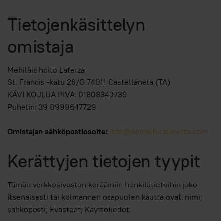
Tietojenkäsittelyn
omistaja
Mehiläis hoito Laterza
St. Francis -katu 26/G 74011 Castellaneta (TA)
KÄVI KOULUA PIVA: 01808340739
Puhelin: 39 0999647729
Omistajan sähköpostiosoite:
info@apicolturalaterza.com
Kerättyjen tietojen tyypit
Tämän verkkosivuston keräämiin henkilötietoihin joko
itsenäisesti tai kolmannen osapuolen kautta ovat: nimi;
sähköposti; Evästeet; Käyttötiedot.