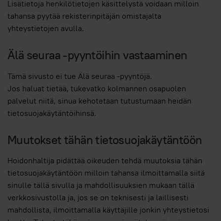
Lisätietoja henkilötietojen käsittelystä voidaan milloin
tahansa pyytää rekisterinpitäjän omistajalta
yhteystietojen avulla.
Älä seuraa -pyyntöihin vastaaminen
Tämä sivusto ei tue Älä seuraa -pyyntöjä.
Jos haluat tietää, tukevatko kolmannen osapuolen
palvelut niitä, sinua kehotetaan tutustumaan heidän
tietosuojakäytäntöihinsä.
Muutokset tähän tietosuojakäytäntöön
Hoidonhaltija pidättää oikeuden tehdä muutoksia tähän
tietosuojakäytäntöön milloin tahansa ilmoittamalla siitä
sinulle tällä sivulla ja mahdollisuuksien mukaan tällä
verkkosivustolla ja, jos se on teknisesti ja laillisesti
mahdollista, ilmoittamalla käyttäjille jonkin yhteystietosi