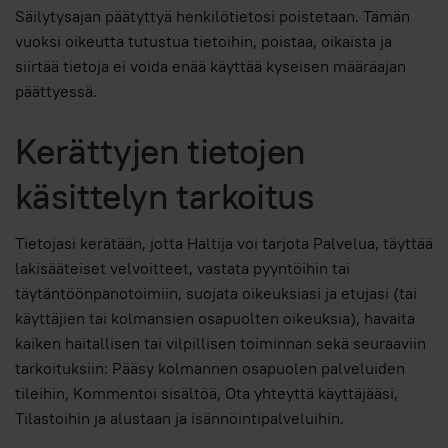
Säilytysajan päätyttyä henkilötietosi poistetaan. Tämän
vuoksi oikeutta tutustua tietoihin, poistaa, oikaista ja
siirtää tietoja ei voida enää käyttää kyseisen määräajan
päättyessä.
Kerättyjen tietojen
käsittelyn tarkoitus
Tietojasi kerätään, jotta Haltija voi tarjota Palvelua, täyttää
lakisääteiset velvoitteet, vastata pyyntöihin tai
täytäntöönpanotoimiin, suojata oikeuksiasi ja etujasi (tai
käyttäjien tai kolmansien osapuolten oikeuksia), havaita
kaiken haitallisen tai vilpillisen toiminnan sekä seuraaviin
tarkoituksiin: Pääsy kolmannen osapuolen palveluiden
tileihin, Kommentoi sisältöä, Ota yhteyttä käyttäjääsi,
Tilastoihin ja alustaan ja isännöintipalveluihin.