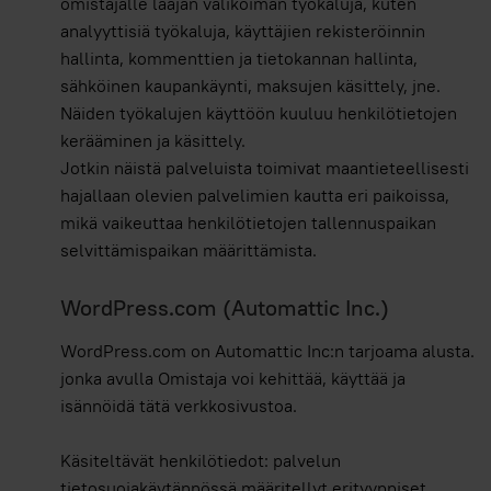
omistajalle laajan valikoiman työkaluja, kuten
analyyttisiä työkaluja, käyttäjien rekisteröinnin
hallinta, kommenttien ja tietokannan hallinta,
sähköinen kaupankäynti, maksujen käsittely, jne.
Näiden työkalujen käyttöön kuuluu henkilötietojen
kerääminen ja käsittely.
Jotkin näistä palveluista toimivat maantieteellisesti
hajallaan olevien palvelimien kautta eri paikoissa,
mikä vaikeuttaa henkilötietojen tallennuspaikan
selvittämispaikan määrittämista.
WordPress.com (Automattic Inc.)
WordPress.com on Automattic Inc:n tarjoama alusta.
jonka avulla Omistaja voi kehittää, käyttää ja
isännöidä tätä verkkosivustoa.
Käsiteltävät henkilötiedot: palvelun
tietosuojakäytännössä määritellyt erityyppiset