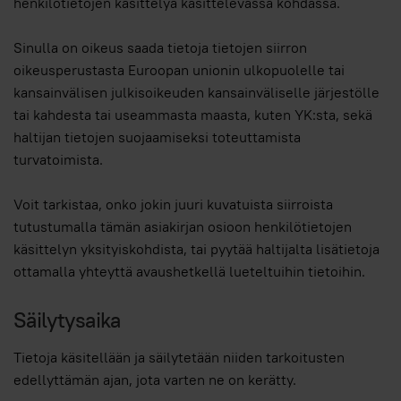
henkilötietojen käsittelyä käsittelevässä kohdassa.
Sinulla on oikeus saada tietoja tietojen siirron
oikeusperustasta Euroopan unionin ulkopuolelle tai
kansainvälisen julkisoikeuden kansainväliselle järjestölle
tai kahdesta tai useammasta maasta, kuten YK:sta, sekä
haltijan tietojen suojaamiseksi toteuttamista
turvatoimista.
Voit tarkistaa, onko jokin juuri kuvatuista siirroista
tutustumalla tämän asiakirjan osioon henkilötietojen
käsittelyn yksityiskohdista, tai pyytää haltijalta lisätietoja
ottamalla yhteyttä avaushetkellä lueteltuihin tietoihin.
Säilytysaika
Tietoja käsitellään ja säilytetään niiden tarkoitusten
edellyttämän ajan, jota varten ne on kerätty.