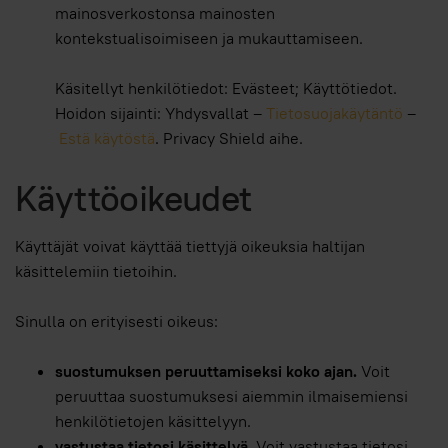
mainosverkostonsa mainosten
kontekstualisoimiseen ja mukauttamiseen.
Käsitellyt henkilötiedot: Evästeet; Käyttötiedot.
Hoidon sijainti: Yhdysvallat –
Tietosuojakäytäntö
–
Estä käytöstä
. Privacy Shield aihe.
Käyttöoikeudet
Käyttäjät voivat käyttää tiettyjä oikeuksia haltijan
käsittelemiin tietoihin.
Sinulla on erityisesti oikeus:
suostumuksen peruuttamiseksi koko ajan.
Voit
peruuttaa suostumuksesi aiemmin ilmaisemiensi
henkilötietojen käsittelyyn.
vastustaa tietosi käsittelyä.
Voit vastustaa tietosi