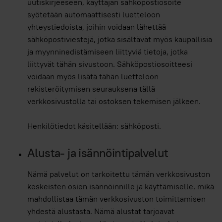
uutiskirjeeseen, käyttäjän sähköpostiosoite
syötetään automaattisesti luetteloon
yhteystiedoista, joihin voidaan lähettää
sähköpostiviestejä, jotka sisältävät myös kaupallisia
ja myynninedistämiseen liittyviä tietoja, jotka
liittyvät tähän sivustoon. Sähköpostiosoitteesi
voidaan myös lisätä tähän luetteloon
rekisteröitymisen seurauksena tällä
verkkosivustolla tai ostoksen tekemisen jälkeen.
Henkilötiedot käsitellään: sähköposti.
Alusta- ja isännöintipalvelut
Nämä palvelut on tarkoitettu tämän verkkosivuston
keskeisten osien isännöinnille ja käyttämiselle, mikä
mahdollistaa tämän verkkosivuston toimittamisen
yhdestä alustasta. Nämä alustat tarjoavat