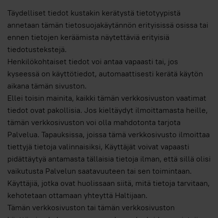
Täydelliset tiedot kustakin kerätystä tietotyypistä
annetaan tämän tietosuojakäytännön erityisissä osissa tai
ennen tietojen keräämista näytettäviä erityisiä
tiedotustekstejä.
Henkilökohtaiset tiedot voi antaa vapaasti tai, jos
kyseessä on käyttötiedot, automaattisesti kerätä käytön
aikana tämän sivuston.
Ellei toisin mainita, kaikki tämän verkkosivuston vaatimat
tiedot ovat pakollisia. Jos kieltäydyt ilmoittamasta heille,
tämän verkkosivuston voi olla mahdotonta tarjota
Palvelua. Tapauksissa, joissa tämä verkkosivusto ilmoittaa
tiettyjä tietoja valinnaisiksi, Käyttäjät voivat vapaasti
pidättäytyä antamasta tällaisia tietoja ilman, että sillä olisi
vaikutusta Palvelun saatavuuteen tai sen toimintaan.
Käyttäjiä, jotka ovat huolissaan siitä, mitä tietoja tarvitaan,
kehotetaan ottamaan yhteyttä Haltijaan.
Tämän verkkosivuston tai tämän verkkosivuston