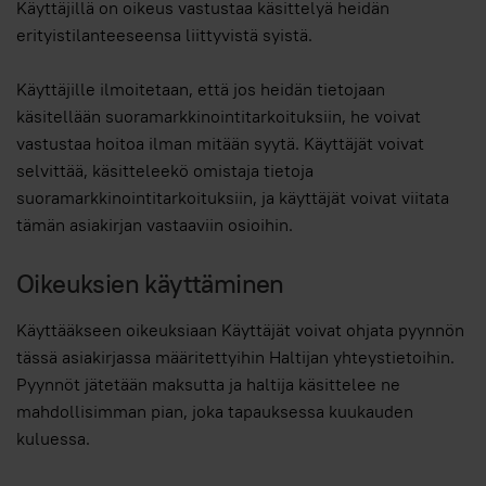
Käyttäjillä on oikeus vastustaa käsittelyä heidän
erityistilanteeseensa liittyvistä syistä.
Käyttäjille ilmoitetaan, että jos heidän tietojaan
käsitellään suoramarkkinointitarkoituksiin, he voivat
vastustaa hoitoa ilman mitään syytä. Käyttäjät voivat
selvittää, käsitteleekö omistaja tietoja
suoramarkkinointitarkoituksiin, ja käyttäjät voivat viitata
tämän asiakirjan vastaaviin osioihin.
Oikeuksien käyttäminen
Käyttääkseen oikeuksiaan Käyttäjät voivat ohjata pyynnön
tässä asiakirjassa määritettyihin Haltijan yhteystietoihin.
Pyynnöt jätetään maksutta ja haltija käsittelee ne
mahdollisimman pian, joka tapauksessa kuukauden
kuluessa.