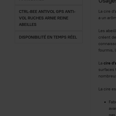
Usages 
La cire d'
CTRL-BEE ANTIVOL GPS ANTI-
a un arôm
VOL RUCHES ARNIE REINE
ABEILLES
Les abeil
DISPONIBILITÉ EN TEMPS RÉEL
créent d
connaisso
fourmis, 
La
cire d'
surfaces 
nombreux 
La cire e
Fab
ava
pas