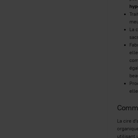
hyp
Tra
meu
La c
sac
Fabr
elle
com
égal
bea
Pro
ell
Commen
La cire d
organique
utilisant