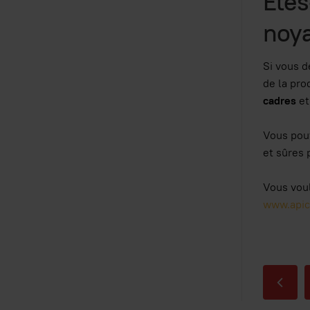
Êtes
noya
Si vous 
de la pro
cadres
et
Vous pouv
et sûres 
Vous voul
www.apico