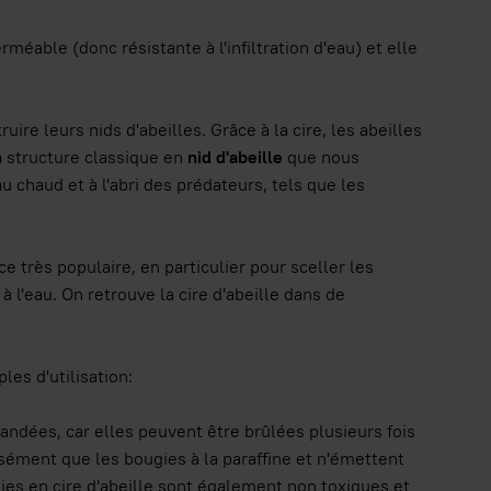
rméable (donc résistante à l'infiltration d'eau) et elle
ire leurs nids d'abeilles. Grâce à la cire, les abeilles
a structure classique en
nid d'abeille
que nous
au chaud et à l'abri des prédateurs, tels que les
e très populaire, en particulier pour sceller les
 l'eau. On retrouve la cire d'abeille dans de
les d'utilisation:
andées, car elles peuvent être brûlées plusieurs fois
nsément que les bougies à la paraffine et n'émettent
es en cire d'abeille sont également non toxiques et