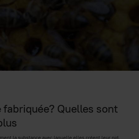
e fabriquée? Quelles sont
plus
nt la substance avec laquelle elles créent leur nid.