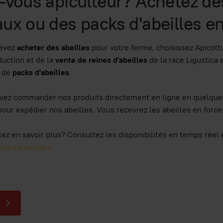
-vous apiculteur? Achetez des
ux ou des packs d'abeilles en
devez
acheter des abeilles
pour votre ferme, choisissez Apicol
duction et de la
vente de reines d'abeilles
de la race Ligustica 
 de
packs d'abeilles
.
ez commander nos produits directement en ligne en quelques 
pour expédier nos abeilles. Vous recevrez les abeilles en force
ez en savoir plus? Consultez les disponibilités en temps réel e
lturalaterza.it