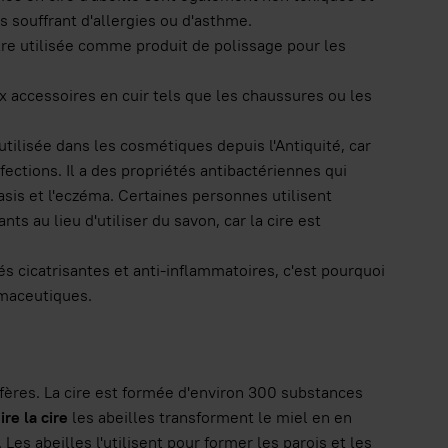
es souffrant d'allergies ou d'asthme.
tre utilisée comme produit de polissage pour les
ux accessoires en cuir tels que les chaussures ou les
utilisée dans les cosmétiques depuis l'Antiquité, car
fections. Il a des propriétés antibactériennes qui
sis et l'eczéma. Certaines personnes utilisent
s au lieu d'utiliser du savon, car la cire est
s cicatrisantes et anti-inflammatoires, c'est pourquoi
rmaceutiques.
lifères. La cire est formée d'environ 300 substances
ire la cire
les abeilles transforment le miel en en
es abeilles l'utilisent pour former les parois et les