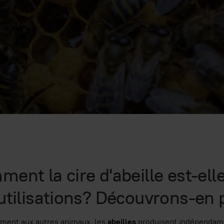
ent la cire d'abeille est-ell
utilisations? Découvrons-en 
ement aux autres animaux, les
abeilles
produisent indépendamme