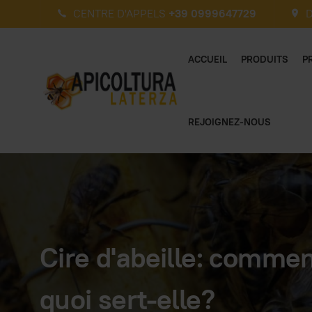
CENTRE D'APPELS
+39 0999647729
D
ACCUEIL
PRODUITS
P
REJOIGNEZ-NOUS
Cire d'abeille: comment
quoi sert-elle?