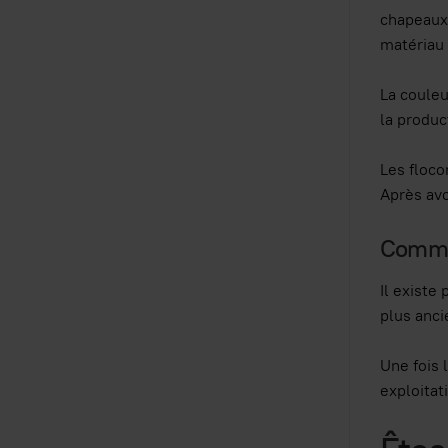
chapeaux 
matériau 
La couleu
la produc
Les floc
Après avo
Commen
Il existe
plus anci
Une fois 
exploitat