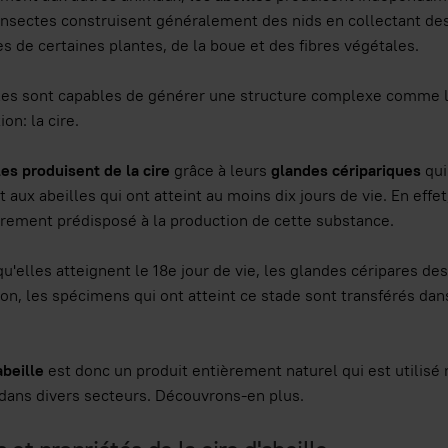
insectes construisent généralement des nids en collectant des s
es de certaines plantes, de la boue et des fibres végétales.
lles sont capables de générer une structure complexe comme 
on: la cire.
les produisent de la cire
grâce à leurs
glandes céripariques
qui
t aux abeilles qui ont atteint au moins dix jours de vie. En effe
èrement prédisposé à la production de cette substance.
qu'elles atteignent le 18e jour de vie, les glandes céripares d
son, les spécimens qui ont atteint ce stade sont transférés dan
abeille
est donc un produit entièrement naturel qui est utilis
ans divers secteurs. Découvrons-en plus.