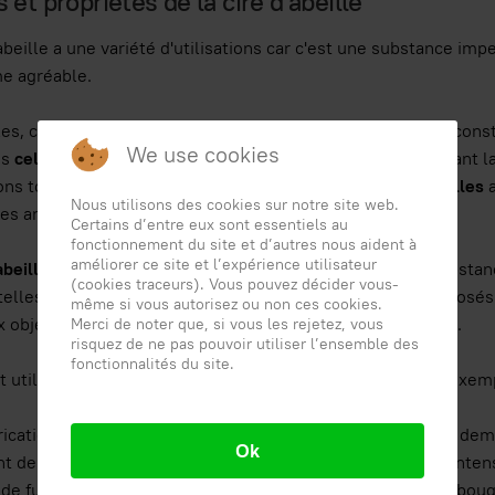
et propriétés de la cire d'abeille
abeille a une variété d'utilisations car c'est une substance impe
e agréable.
les, comme nous le comprenons, utilisent de la cire pour constru
We use cookies
es
cellules hexagonales
qui s'emboîtent parfaitement, créant l
ns tous. La cire aide également à garder les
larves d'abeilles
Nous utilisons des cookies sur notre site web.
les araignées et autres insectes.
Certains d’entre eux sont essentiels au
fonctionnement du site et d’autres nous aident à
améliorer ce site et l’expérience utilisateur
abeille
est utilisée dans diverses industries et est une substanc
(cookies traceurs). Vous pouvez décider vous-
telles que les sols en bois ou les meubles qui ont été exposés à
même si vous autorisez ou non ces cookies.
objets d'usage courant dont certains pastels particuliers.
Merci de noter que, si vous les rejetez, vous
risquez de ne pas pouvoir utiliser l’ensemble des
fonctionnalités du site.
st utilisée pour fabriquer diverses choses, voici quelques exemp
rication de bougies: les
bougies en cire d'abeille
sont très dem
Ok
nt de devoir être remplacées. De plus, elles brûlent plus inte
 de fumées toxiques comme les cires traditionnelles. Les bougi