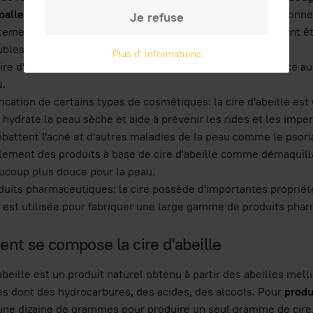
oallergéniques
, ce qui en fait un choix idéal pour les personn
Je refuse
itements pour le bois et les meubles: la cire peut également ê
bles et les sols.
Plus d' informations
ire d'abeille est également capable d'ajouter de la brillance a
s.
ication de certains types de cosmétiques: la cire d'abeille est 
 hydrate la peau sèche et aide à prévenir les rides et les imper
battent l'acné et d'autres maladies de la peau comme le psoria
ement des produits à base de cire d'abeille comme démaquillant
ucoup plus douce pour la peau.
duits pharmaceutiques: la cire possède d'importantes propriété
e est utilisée pour fabriquer une large gamme de produits pha
t se compose la cire d'abeille
'abeille est un produit naturel obtenu à partir des abeilles mel
s dont des hydrocarbures, des acides, des alcools. Pour
produ
 une dizaine de grammes pour produire un seul gramme de cire. L