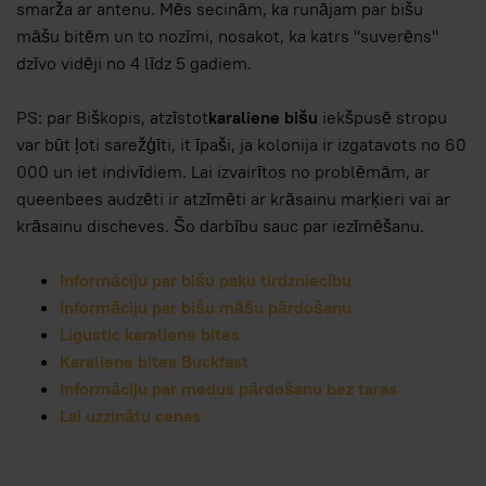
smarža ar antenu. Mēs secinām, ka runājam par bišu
māšu bitēm un to nozīmi, nosakot, ka katrs "suverēns"
dzīvo vidēji no 4 līdz 5 gadiem.
PS: par Biškopis, atzīstot
karaliene bišu
iekšpusē stropu
var būt ļoti sarežģīti, it īpaši, ja kolonija ir izgatavots no 60
000 un iet indivīdiem. Lai izvairītos no problēmām, ar
queenbees audzēti ir atzīmēti ar krāsainu marķieri vai ar
krāsainu discheves. Šo darbību sauc par iezīmēšanu.
Informāciju par bišu paku tirdzniecību
Informāciju par bišu māšu pārdošanu
Ligustic karaliene bites
Karaliene bites Buckfast
Informāciju par medus pārdošanu bez taras
Lai uzzinātu cenas