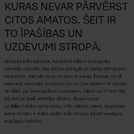
KURAS NEVAR PĀRVĒRST
CITOS AMATOS. ŠEIT IR
TO ĪPAŠĪBAS UN
UZDEVUMI STROPĀ.
Ietvaros bišu kolonija, karaliene bišu ir pieaugušo,
sieviešu indivīds, kas attīsta pilnīgāk no darba ņēmējiem,
no kuriem, kad vēl larva, to baro ar karaļa želejas, lai tā
sasniedz seksuālo briedumu pirmo (tas aizņem 16 dienas,
lai kļūst par pieaugušiem kukaiņiem, sākot no 17 mm līdz
20 mm ar īpaši attīstītu vēderu. Atsaucoties
uz
bišu
mātēm un to lomu, mēs sākam, sakot, ka parasti
katra no tām ir māte visām bišu stropu, kā arī vienīgais
auglīgais indivīds.