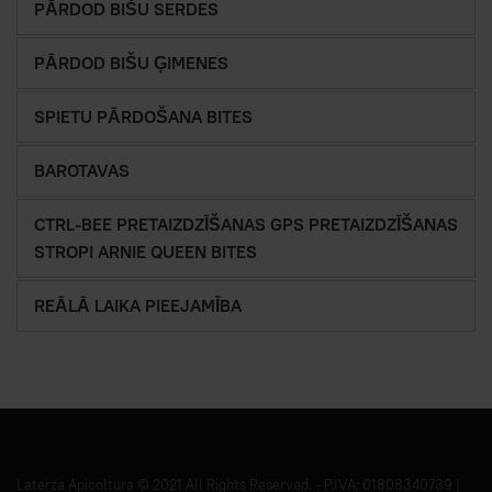
PĀRDOD BIŠU SERDES
PĀRDOD BIŠU ĢIMENES
SPIETU PĀRDOŠANA BITES
BAROTAVAS
CTRL-BEE PRETAIZDZĪŠANAS GPS PRETAIZDZĪŠANAS
STROPI ARNIE QUEEN BITES
REĀLĀ LAIKA PIEEJAMĪBA
Laterza Apicoltura © 2021 All Rights Reserved. - P.IVA: 01808340739 |