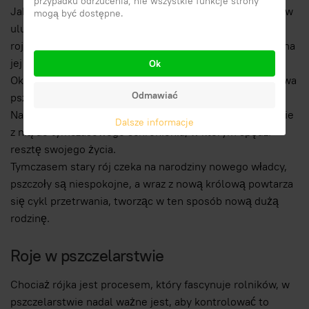
przypadku odrzucenia, nie wszystkie funkcje strony
Jako dobre wyjście po wspaniałym zadaniu wykonanym w
mogą być dostępne.
ulu, stara królowa, teraz bezużyteczna dla przetrwania
roju, będzie miała prawo do niewielkiego zapasu miodu na
jej wyjazd.
Ok
Około dwa tygodnie po złożeniu królewskiego jaja królowa
Odmawiać
pszczół musi opuścić swoją liczną rodzinę.
Nadszedł koniec jego pracy. Niewielka część roju odejdzie
Dalsze informacje
z nią do tymczasowego schronienia, w którym spędzi
resztę swojego życia.
Tymczasem stary rój czeka na narodziny nowego władcy,
pszczoły są niespokojne, a wraz z nową królową powtarza
się cykl przetrwania, tworząc w ten sposób nową dużą
rodzinę.
Roje w pszczelarstwie
Chociaż rójka jest procesem, który fascynuje rolników, w
pszczelarstwie nadal ważne jest, aby kontrolować to