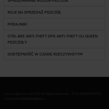
SPRZEDAWANIE RODZIN PSZCZÓŁ
ROJE NA SPRZEDAŻ PSZCZÓŁ
PODAJNIKI
CTRL-BEE ANTI-THEFT GPS ANTI-THEFT ULI QUEEN
PSZCZOŁY
DOSTĘPNOŚĆ W CZASIE RZECZYWISTYM
Laterza Apicoltura © 2021 All Rights Reserved. - P.IVA: 01808340739 |
Created by
KeltaWebAgency