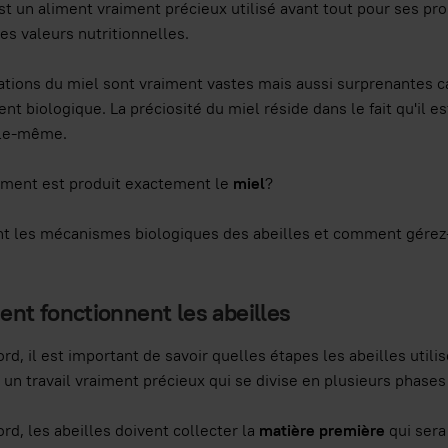
st un aliment vraiment précieux utilisé avant tout pour ses pr
es valeurs nutritionnelles.
sations du miel sont vraiment vastes mais aussi surprenantes c
t biologique. La préciosité du miel réside dans le fait qu'il 
lle-même.
ment est produit exactement le
miel
?
t les mécanismes biologiques des abeilles et comment gérez-
t fonctionnent les abeilles
ord, il est important de savoir quelles étapes les abeilles util
 un travail vraiment précieux qui se divise en plusieurs phases
ord, les abeilles doivent collecter la
matière première
qui ser