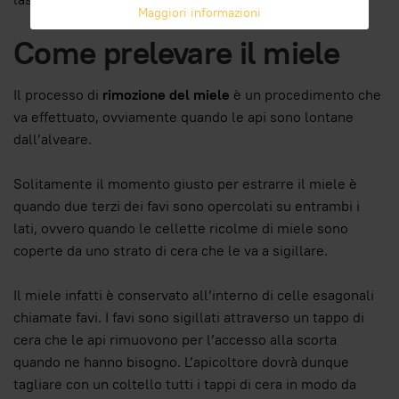
Maggiori informazioni
Come prelevare il miele
Il processo di
rimozione del miele
è un procedimento che
va effettuato, ovviamente quando le api sono lontane
dall’alveare.
Solitamente il momento giusto per estrarre il miele è
quando due terzi dei favi sono opercolati su entrambi i
lati, ovvero quando le cellette ricolme di miele sono
coperte da uno strato di cera che le va a sigillare.
Il miele infatti è conservato all’interno di celle esagonali
chiamate favi. I favi sono sigillati attraverso un tappo di
cera che le api rimuovono per l’accesso alla scorta
quando ne hanno bisogno. L’apicoltore dovrà dunque
tagliare con un coltello tutti i tappi di cera in modo da