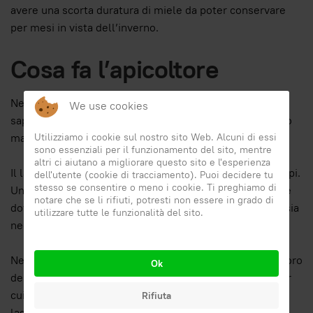
avere una scorta duratura di miele da poter conservare
per mesi in vista dell’inverno.
Cosa fa l’apicoltore
Nel processo di estrazione del miele, l’
apicoltore
deve
We use cookies
sapere bene come operare, quando è il momento giusto
ma soprattutto quanto miele prelevare.
Utilizziamo i cookie sul nostro sito Web. Alcuni di essi
sono essenziali per il funzionamento del sito, mentre
altri ci aiutano a migliorare questo sito e l'esperienza
Il lavoro di un
buon apicoltore
è in simbiosi con le sue api.
dell'utente (cookie di tracciamento). Puoi decidere tu
stesso se consentire o meno i cookie. Ti preghiamo di
Un professionista conosce bene la quantità di miele che
notare che se li rifiuti, potresti non essere in grado di
dovrà prelevare e non ne rimuove infatti, più di quanto sia
utilizzare tutte le funzionalità del sito.
necessario.
Nella
produzione di miele
è importante rispettare il lavoro
Ok
delle api che viene svolto con costanza e laboriosità per
cui è importante garantire la sopravvivenza delle api
Rifiuta
lasciando loro le scorte di miele di cui hanno bisogno.