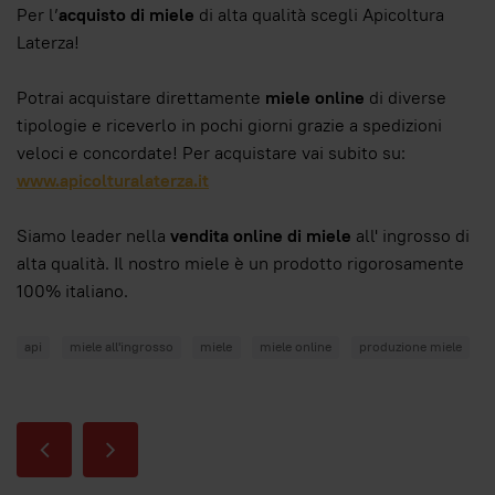
Per l’
acquisto di miele
di alta qualità scegli Apicoltura
Laterza!
Potrai acquistare direttamente
miele online
di diverse
tipologie e riceverlo in pochi giorni grazie a spedizioni
veloci e concordate! Per acquistare vai subito su:
www.apicolturalaterza.it
Siamo leader nella
vendita online di miele
all' ingrosso di
alta qualità. Il nostro miele è un prodotto rigorosamente
100% italiano.
api
miele all'ingrosso
miele
miele online
produzione miele